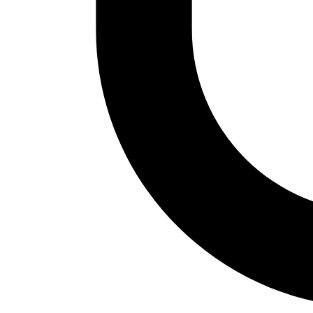
Reseña del libro 'Obra completa
del sufí Ibn Massarra de Córdoba'
en Murcia
Reseña de Montserrat Abumalham (UCM) para
"Revista Ciencia de las Religiones" sobre la obra:
Garrido Clemente, P., Obra completa del sufí Ibn
Massarra de Córdoba, edición crítica y traducción
anotada por, de la Risālat al-Iʿtibār y el Kitāb Jawāṣṣ
al-ḥurūf , Córdoba, Almuzara, 2022, 323 pp. ISBN: 978-
84- 92924-73-8. Tras un prólogo de José
Antonio&hellip;
mayo 10, 2023
Leer