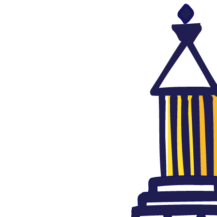
Cultura
Un recorrido por la literatura, el cine, la música, el
patrimonio y las artes del mundo árabe. Artículos,
reseñas y contenidos culturales que acercan al público
hispanohablante la diversidad y creatividad de las
sociedades árabes contemporáneas.
Todos
Arte urbano
16
Artes gráficas
21