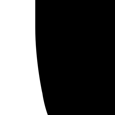
Fundación Al Fanar acerca la realidad social, política y
cultural del mundo árabe a través de publicaciones,
proyectos, análisis y actividades.