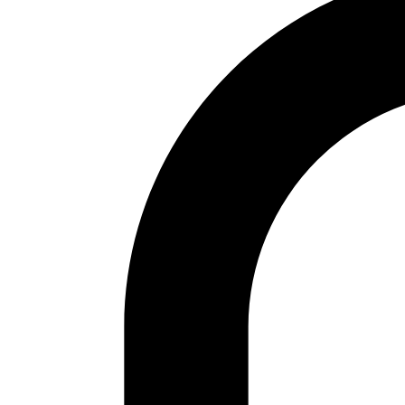
Campaña en Verkami para "30
segundos en Gaza"
Nos hemos embarcado en la aventura de intentar
publicar con mircomecenazgo un libro de
ilustraciones testimoniales del palestino
Mohammad Sabaaneh, los beneficios serán para
Gaza Enlace a la campaña: https://vkm.is/30sgaza
30 segundos duran los vídeos en las redes que
mandan los gazatíes documentando la masacre
que sufren desde el 7 de octubre. Unos vídeos
y&hellip;