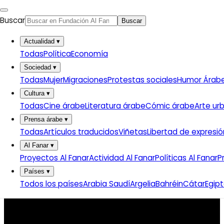
Buscar
Buscar
Actualidad
▾
Todas
Política
Economía
Sociedad
▾
Todas
Mujer
Migraciones
Protestas sociales
Humor Árab
Cultura
▾
Todas
Cine árabe
Literatura árabe
Cómic árabe
Arte ur
Prensa árabe
▾
Todas
Artículos traducidos
Viñetas
Libertad de expresió
Al Fanar
▾
Proyectos Al Fanar
Actividad Al Fanar
Políticas Al Fanar
P
Países
▾
Todos los países
Arabia Saudí
Argelia
Bahréin
Cátar
Egip