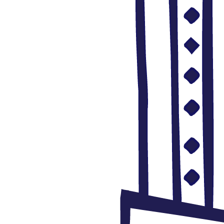
Cine árabe
70
Cómic árabe
207
Literatura árabe
37
Música
29
Patrimonio
7
Traducción en Movimiento
87
Comic palestino versión
castellana completa
agosto 6, 2026
Leer