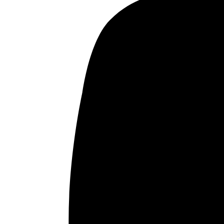
El próximo día 3 de octubre a las 19h en la sede de
Casa Árabe de Córdoba tendrá lugar la
presentación del esperado libro de las Obras
Completas del maestro sufí Ibn Masarra de
Córdoba, que publica en una edición bilingüe de la
profesora Pilar Garrido Clemente en la editorial
Almuzara. Acompañarán a la autora&hellip;
septiembre 30, 2022
Leer