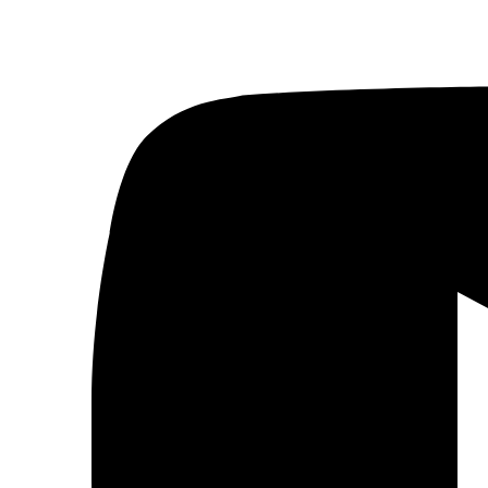
Actualidad
Política
Economía
Sociedad
Mujer
Migraciones
Protestas sociales
Humor Árabe
Cultura
Cine árabe
Literatura árabe
Cómic árabe
Arte urbano