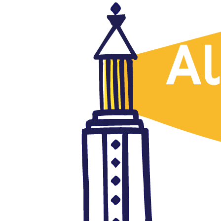
Cine árabe
Proyección del documental
"Radiance of Resistance" y
debate con el director
enero 24, 2018
Autor: AlFanar