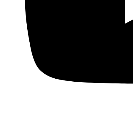
Artes gráficas
Música
Patrimonio
Prensa árabe
Artículos traducidos
Viñetas
Libertad de expresión
Actualidad de medios árabes
Países
Arabia Saudí
Argelia
Baréin
Catar
Egipto
Emiratos Árabes Unidos