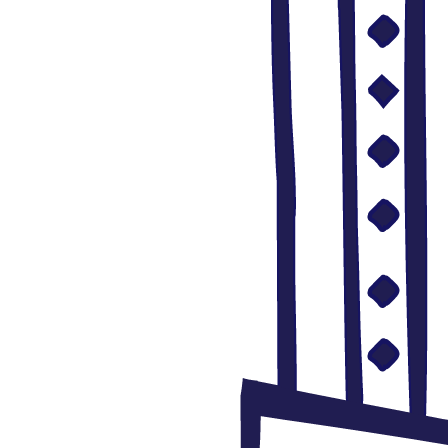
Jordania
255
Kuwait
170
Líbano
315
Libia
266
Marruecos
364
Más allá del Mundo Árabe
105
Mauritania
170
Omán
168
Palestina
399
Siria
504
Somalia
162
Sudán
181
Túnez
318
Yemen
247
Yibuti
157