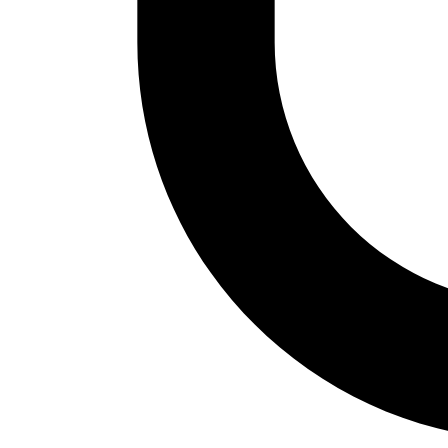
Las 150 canciones árabes más
escuchadas de 2021
El canal de Youtube Arab Sounds publica
semanalmente videos con las canciones árabes
que más triunfan. No dudes en sumergirte en la
música árabe, toma nota de las canciones y los
músicos, busca, haz follow y disfruta. La última