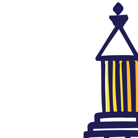
Argelia
Todos
Arabia Saudí
275
Argelia
303
Bahréin
172
Cátar
191
Egipto
532
Emiratos Árabes Unidos
191
Iraq
367