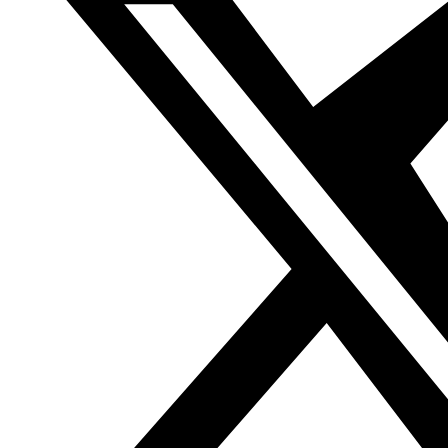
Si te interesa el contenido de este artículo puedes pedir
la traducción en este
enlace.
Puedes consultar nuestra base de datos con más de
160.00 artículos traducidos del árabe en
www.boletin.org
Anterior
EDITORIAL. ¿Cuándo se liberará Iraq de la
tutela del alfaquí y de las milicias?
Siguiente
Amyad
Rasmi, 16.10.14, Al Sharq al Awsat