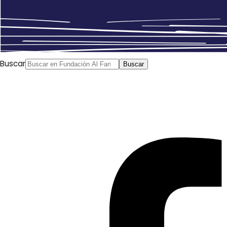
Buscar
Buscar
(…) Es imposible entender lo que está pasando si
seguimos la línea de investigaciones científicas sobre las
sociedades árabes dominante en Occidente, y que se
centra en un análisis de los aspectos parciales de la
realidad a la que se descontextualiza de la historia y de
la geopolítica, que insiste en remitirlo todo a las
constantes árabes e islámicas. Eso es lo que ha
impedido a los investigadores occidentales entender lo