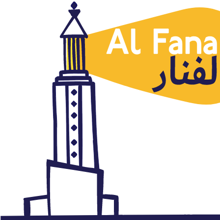
Argelia
OPINIÓN. Sobre el caos y la
destrucción del Mashriq
octubre 24, 2014
Autor: AlFanar