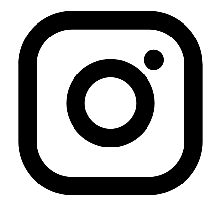
Entre dichos servicios pueden encontrarse:
Google Analytics.
Servicios integrados de Google.
Contenidos incrustados procedentes de
plataformas externas.
Redes sociales.
Las políticas de privacidad y cookies de dichos
terceros pueden consultarse en sus respectivos
sitios web.
Gestión y desactivación de
cookies
El usuario puede aceptar, rechazar o configurar el
uso de cookies mediante el sistema de gestión de
consentimiento mostrado al acceder al sitio web.