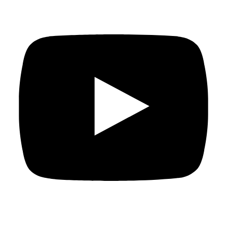
Asimismo, puede eliminar o bloquear las cookies
desde la configuración de su navegador.
Información para los principales navegadores:
Google Chrome
Mozilla Firefox
Microsoft Edge
Safari
La desactivación de determinadas cookies puede
afectar al correcto funcionamiento de algunas
funcionalidades del sitio web.
Conservación de los datos
Las cookies se conservarán durante el tiempo
estrictamente necesario para cumplir su finalidad y