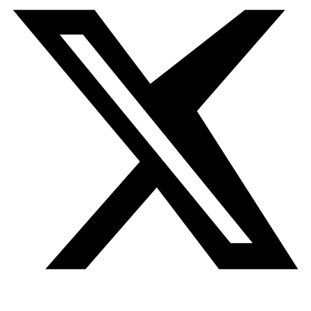
o servicios que ofrece.
Estas cookies no requieren consentimiento del
usuario.
Cookies de análisis
Permiten cuantificar el número de usuarios y realizar
mediciones y análisis estadísticos sobre la
utilización que hacen los usuarios del sitio web.
La información recopilada se utiliza con la finalidad
de mejorar los contenidos y servicios ofrecidos.
Cookies de terceros
Este sitio web puede utilizar servicios de terceros
que recopilan información con fines estadísticos o
de mejora del servicio.