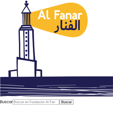
Política de cookies
¿Qué son las cookies?
Las cookies son pequeños archivos de texto que se
almacenan en el dispositivo del usuario cuando
visita una página web. Su finalidad es permitir el
correcto funcionamiento del sitio, recordar
determinadas preferencias y recopilar información
Buscar
Buscar
estadística sobre la navegación.