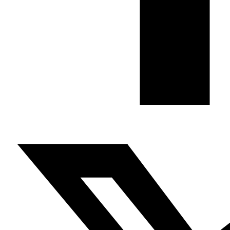
detrás de Washington (34%). Rusia logró cerrar acuerdos
de armamento importantes con Arabia Saudí, EAU, Qatar,
Omán, Kuwait, Argelia y Egipto por decenas de miles de
millones de dólares, pero la importancia no está en la
dimensión económica de esos acuerdos sino en que
suponen una forma de cooperación económica, amén
de la presencia de expertos militares rusos en la región
aunque sea por periodos limitados.
Anterior
El ataque de Barcelona en los grandes medios
Siguiente
Festival VillaRock 3.0 Refugees Welcome