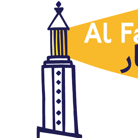
Argelia
Los acuerdos de armamento y
el regreso de Rusia al mundo
árabe
septiembre 5, 2017
Autor: AlFanar