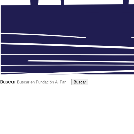
Buscar
Buscar