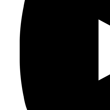
Sociedad
Mujer
Migraciones
Protestas sociales
Humor Árabe
Cultura
Cine árabe
Literatura árabe
Cómic árabe
Arte urbano
Artes gráficas
Música
Patrimonio
Prensa árabe