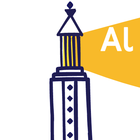
Cultura
Raja Mezian, la voz de la
revolución argelina
enero 10, 2020
Autor: AlFanar