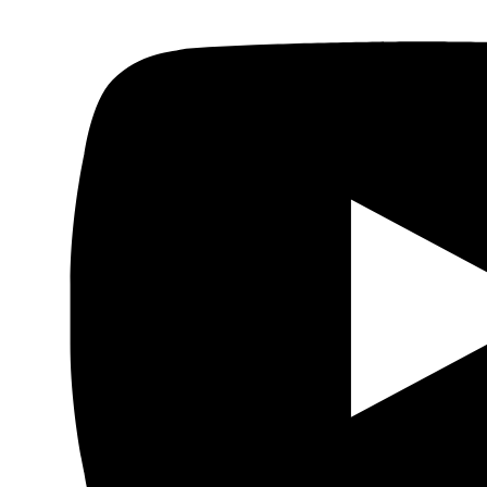
Actualidad
Política
Economía
Sociedad
Mujer
Migraciones
Protestas sociales
Humor Árabe
Cultura
Cine árabe
Literatura árabe
Cómic árabe
Arte urbano