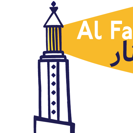
Argelia
La vuelta al cole en el mundo
árabe, Emad Hayyach, Al Arabi
al Yadid, 02.09.2019
septiembre 2, 2019
Autor: AlFanar