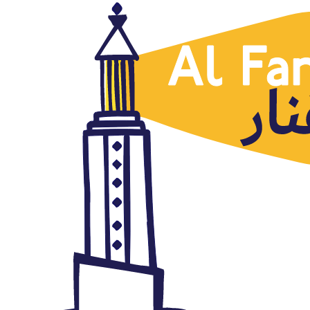
Argelia
Ventanas opositoras: las
dimensiones de la proliferación
de la sátira electrónica en
Oriente Próximo
febrero 23, 2016
Autor: AlFanar