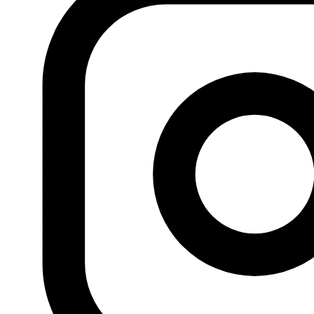
sociales.
(…)
Si necesita una traducción de este artículo, puede
solicitarla en el siguiente correo electrónico:
contacto@fundacionalfanar.org
Pueden consultar más de 170.000 artículos de prensa
árabe en español en el
Fondo documental Al Fanar
Viñeta
de Andil para Mada Masr
Anterior
La Unión del Magreb Árabe o nuestro sueño
enterrado vivo nada más nacer
Siguiente
La lengua de
madera de los políticos por Buali, 23.02.2016, Hespress