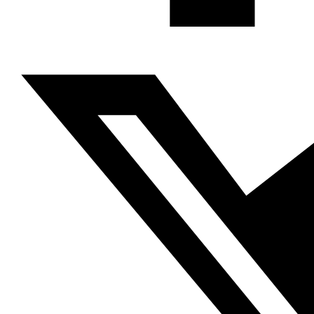
En los últimos años han ido en ascenso en Oriente
Próximo las páginas de redes sociales que ironizan y
critican temas políticos, sociales y económicos, aunque
las críticas no solo van dirigidas a los gobiernos por su
fracaso, sino también a las élites y fuerzas políticas
opositoras por su incapacidad para ofrecer alternativas
serias y aplicables a los programas y políticas
gubernamentales que permitan hacer frente a las
repercusiones del “día después” de las revoluciones.
Estas páginas publican dibujos, caricaturas, montajes de
imágenes con comentarios, chistes políticos, cortes de
vídeo en los que se comentan las declaraciones de
algunos responsables y personalidades públicas,
etcétera.
Entre las razones de la expansión este fenómeno
destacamos: la velocidad con la que se preparan y