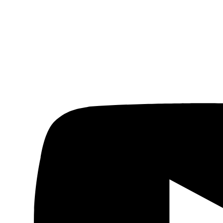
Viñeta
de Hasán Bleibel para Al Mudun
Traducido del árabe por Eman Mhanna en el marco de
un programa de colaboración de la Facultad de
Traducción e Interpretación de la Universidad de
Granada y la Fundación Al Fanar.
Anterior
Cursos de verano UAM. Cuestiones de
geopolítica: El mundo árabe, España y el Mediterráneo
(6, 7 y 8 de septiembre)
Siguiente
Los argelinos
llamados a votar, Ali Dilem, 03.05.2017