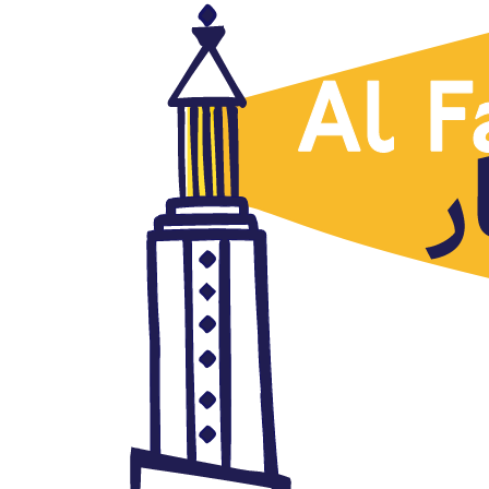
Argelia
Victoria de Turquía…y de Siria
mayo 3, 2017
Autor: AlFanar