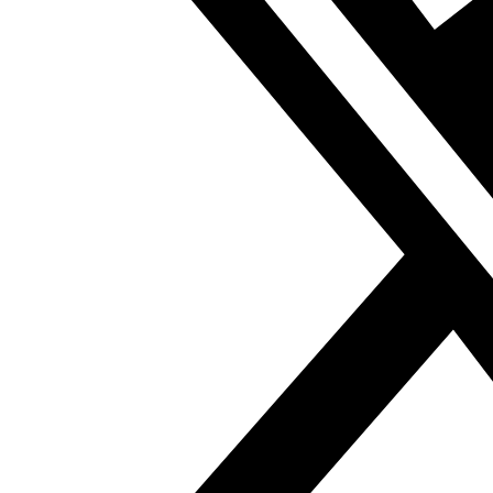
idea misma del islam. El referéndum es una clara muestra
de ello y las reformas constitucionales solo conducen a
esa idea.
Lo que para algunos árabes es una reforma
constitucional precoz que carece de legitimidad popular
no es más que la continuación de plebiscitos y
elecciones euro-occidentales, que cambiaron el rumbo
de países influyentes y trazaron su estratégico camino
con mayorías que no superaron el uno o el dos por ciento
como máximo. El referéndum británico para salir de la
Unión Europea no es el único ejemplo. Probablemente,
esa unión continuará y se expandirá también con
mayorías populares europeas que no superen el
cincuenta por ciento.
Lo que para algunos árabes es el progreso del islamismo
árabe y en particular de los partidos islámicos