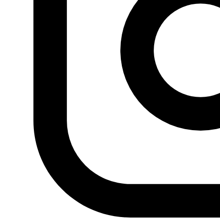
margen de los sentimientos y los lazos que los unan con
el mundo árabe.
Debemos confesar que no hay ninguna postura árabe
neutral, objetiva o meramente informativa sobre Turquía
y su «segunda República», sobre todo, por el rol que
desempeña en Siria. Turquía es un bando con
participación directa y sin ella nadie se atrevería a decir
que la revolución siria hubiera podido resistir semanas o
meses frente al vasto ataque ruso-iraní. Este criterio es
decisivo para evaluar los resultados del referéndum turco
y en él hallamos el origen de las felicitaciones o de los
pésames que se han intercambiado los árabes por esa
evidente victoria de Rayab Tayeb Erdogán.
Turquía ya no es un modelo. Nunca lo fue. Y si bien se
aleja, en esencia, de lo árabe, contribuye seriamente al
cambio de régimen en Siria. Y eso es suficiente.