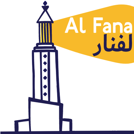
Argelia
Naser Yaafari, 31.03.2016, Al
Gad
marzo 31, 2016
Autor: AlFanar