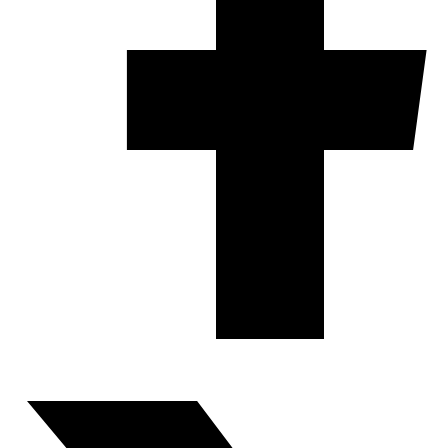
Fundación Al Fanar acerca la realidad social, política y
cultural del mundo árabe a través de publicaciones,