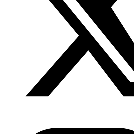
por la sanidad universal en Líbano)
Lugar: Teatro del Barrio, c/ Zurita 20
Contenido:
Las primaveras árabes inauguraron un ciclo de acción
colectiva global, que ha recorrido medio mundo
impulsando dinámicas democratizadoras. De forma
sorprendente los movimientos sociales de Oriente Medio
saltaban a la esfera pública derrocando dictadores,
innovando usos sociales para las nuevas tecnologías,
gestionando de forma participativa complejos procesos
de movilización… .
Las esperanzas de cambio que portaban las primaveras