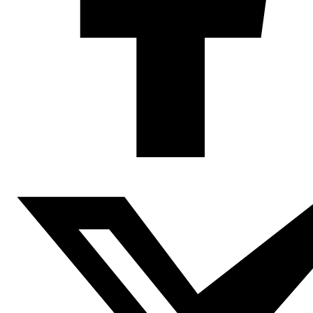
(Cairo Institute for Human Rights)
Lugar: Teatro del Barrio, c/ Zurita 20
26/09-19h: Irak y Siria: Polarización social,
fundamentalismo religioso y movimientos sociales:
Othman Krmanji (Abogado defensor de los derechos
humanos en Kurdistán), Leila Nachawati (Periodista
especialista en Oriente Medio)
Lugar: Espacio Abierto Fuhem, c/ Duque de Sesto, 40
30/09-19h: Palestina y Líbano: Movimientos Sociales ante
una situación de guerra y emergencia permanente.
Mohamed Abuhashem (Abogado de Gaza) Ruba Kaloti
(Stop the Wall) y Activistas de Haq Al aye (Movimiento