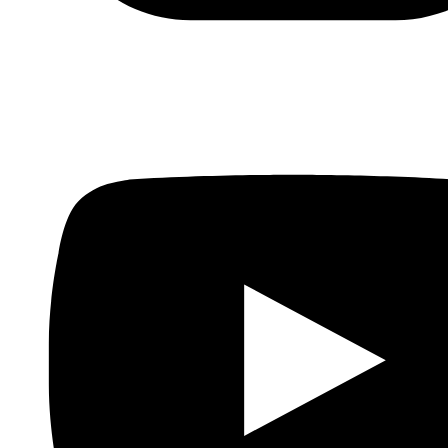
Anterior
“El Estado Islámico se financia con petróleo
que vende de contrabando” por Miguel Angel Medina
Siguiente
Objetivos y motivos de la batalla de Saná