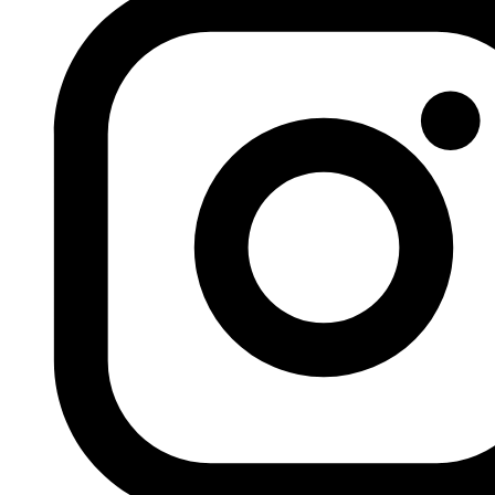
árabes han ido difuminándose de la mano de la
desestabilización de la zona, las derivas autoritarias y las
inercias continuistas. Pero más allá de de los discursos
interesados y las informaciones periodísticas ¿Cómo
están viviendo los movimientos sociales de la zona estos
tiempos de incertidumbre? ¿Cómo construir el cambio
social en contextos de extrema dificultad? ¿Qué
perspectivas de cambio siguen manteniendo de cara al
futuro? ¿Qué comparten estos procesos con los que
estamos impulsando a esta orilla del Mediterráneo.
Estáis invitados e invitadas!
Hashtag para seguirlo y comentarlo en Twitter:
#primaverasquemadas