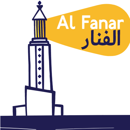
Arabia Saudí
Jornadas Primaveras árabes
quemadas
septiembre 24, 2014
Autor: AlFanar