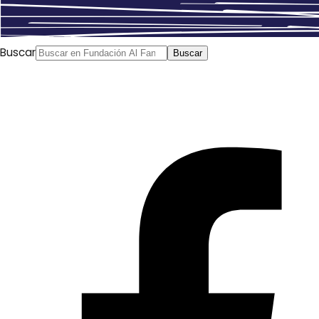
Buscar
Buscar
Anímate a compartir
reflexiones con las personas que han sido protagonistas
directas de estos movimientos en las jornadas que te
proponemos.
23/09-19h Túnez y Egipto: Movimientos sociales entre la
democracia estrenada y la represión continuista. Inés Tlili
(Documentalista y activista tunecina) y Nahla Rashad