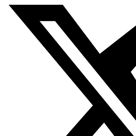
siguen habitando en zonas desérticas, y dependiendo
del pastoreo y de las actividades nómadas. Están
presentes en muchos países como al oeste de Iraq, en la
península de Sinaí, en el desierto de Neguev, en Kuwait,
en Iraq, en zonas desérticas de Túnez, Argelia, Marruecos
y Mauritania. Los beduinos cumplen ciertas
características que los diferencian del resto de
formaciones sociales similares a ellos, como las tribus,
entre las que destacan el nomadismo durante la
práctica del pastoreo, su número limitado de personas,
su distribución geográfica, su dispersión demográfica,
además del hecho de no pertenecer a una tribu más
grande que posibilite al Estado la comunicación con ellos.
Los beduinos se pueden considerar componentes
neutrales en su repercusión en la seguridad. En
ocasiones, juegan papeles con una repercusión positiva