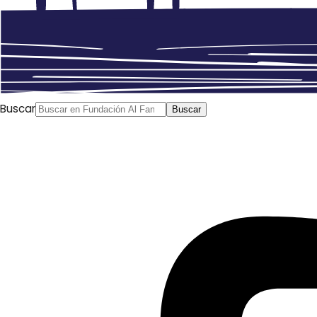
Buscar
Buscar
Últimamente se ha visto un incremento de ciertas
amenazas relacionadas con algunos elementos
beduinos en los países de la región para la seguridad y
estabilidad de dichos países en distintos grados. Las
amenazas principales son la facilitación del contrabando
de armas, drogas, mercancía, la trata de personas, el
apoyo al terrorismo, la participación en operaciones
terroristas, la práctica de actividades criminales y las
penetraciones fronterizas. Sin embargo, estas prácticas