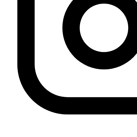
con beduinos a través de la frontera de Egipto, la Franja
de Gaza, Israel y Libia.
El contrabando no se limita a las armas y los narcóticos,
sino que también incluye combustible subsidiado,
diversas materias primas y productos de contrabando
para sortear las restricciones aduaneras y de seguridad
impuestas por los países en las corrientes comerciales
transfronterizas. El contrabando de combustible
subsidiado es común entre Túnez y Argelia, y de tabaco y
mercancías a través de la frontera de Egipto con Libia y
la Franja de Gaza.
Trata de personas:
Algunos beduinos nómadas están
implicados en actividades de trata de seres humanos en
redes transfronterizas. Una investigación publicada por la
agencia de prensa Reuters el 27 de febrero de 2016,
indica la implicación de algunos beduinos en redes de