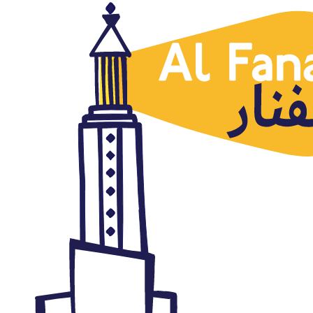
Arabia Saudí
Las repercusiones securitarias
de la alienación social de los
beduinos en la región
abril 8, 2016
Autor: AlFanar