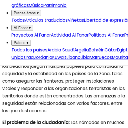
gráficas
Música
Patrimonio
en su territorio a pastorear, a los que se les suele
imponer multas por ese delito. Lo mismo ocurre con los
Prensa árabe
▾
Todas
Artículos traducidos
Viñetas
Libertad de expresió
nómadas argelinos que llevan a su ganado a pastar en
las regiones desérticas fronterizas con Túnez.
Al Fanar
▾
Proyectos Al Fanar
Actividad Al Fanar
Políticas Al Fanar
P
Las múltiples razones:
Países
▾
Todos los países
Arabia Saudí
Argelia
Bahréin
Cátar
Egip
Frente a las repercusiones negativas que se derivan del
Unidos
Iraq
Jordania
Kuwait
Líbano
Libia
Marruecos
Maurita
movimiento nómada en las zonas desérticas fronterizas,
los beduinos juegan múltiples papeles para consolidar la
seguridad y la estabilidad en los países de la zona, tales
como asegurar las fronteras, proteger instalaciones
vitales y responder a las organizaciones terroristas en los
territorios donde están concentrados. Las amenazas a la
seguridad están relacionadas con varios factores, entre
los que destacamos:
El problema de la ciudadanía:
Los nómadas en muchos