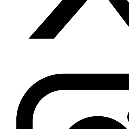
para la seguridad y la estabilidad, mientras que otras
representan una amenaza contra la seguridad interna.
Las amenazas más importantes son:
La participación en operaciones de contrabando:
Algunos beduinos se han incorporado a actividades de
contrabando de armas, drogas, trata de personas,
aprovechando su conocimiento del desierto y de los
valles que están fuera del control de las instituciones de
seguridad. Un informe publicado por el diario británico
The Independent
en marzo del 2016 ha revelado que
algunos nómadas realizaban operaciones de
contrabando de misiles antiaéreos desde los almacenes
libios hacia Chad, aunque algunas de las facciones
armadas de la ciudad libia de Sabha fueron capaces de
interceptar el contrabando y confiscar las armas. Se
aplica de la misma forma a las operaciones de
contrabando que dirigen algunas bandas que trabajan