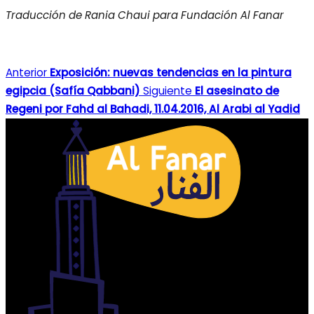
Traducción de Rania Chaui para Fundación Al Fanar
Anterior
Exposición: nuevas tendencias en la pintura
egipcia (Safía Qabbani)
Siguiente
El asesinato de
Regeni por Fahd al Bahadi, 11.04.2016, Al Arabi al Yadid