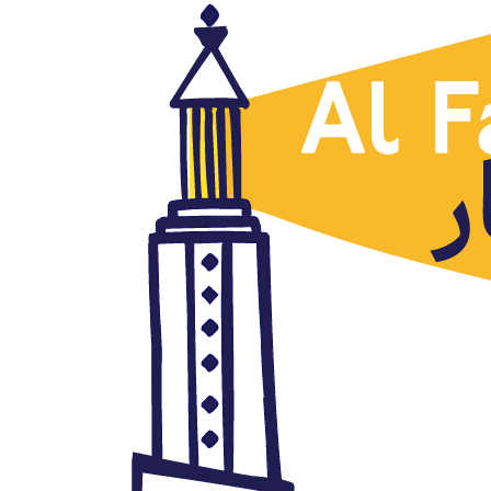
Argelia
Túnez homenajea a su primera
mujer médico en un nuevo
billete
abril 20, 2020
Autor: AlFanar