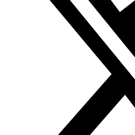
de un programa de colaboración de la Facultad de
Traducción e Interpretación de la Universidad de
Granada y la Fundación Al Fanar.
Anterior
Premios Mahmud Kahil 2019
Siguiente
Videoconferencia: La emergencia de la frontera
vertical entre el Norte de África y el Sur de Europa