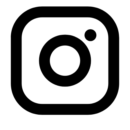
concepción de la caricatura como lenguaje visual le ha
llevado a experimentar diferentes métodos y materiales
para crear este tipo de arte.
Novela gráfica – Dra. Lena Merhej: Salam a Marseille.
Artista visual libanesa y experta en novela gráfica. Es
cofundadora de Samandal Comics y fundadora de Story
Center, que ofrece cursos profesionales de animación,
ilustración y cómic. Ha ilustrado más de 30 libros infantiles
en árabe, y asimismo ha creado una gran cantidad de
animaciones y cómics. Su obra ha sido expuesta
internacionalmente, haciéndola merecedora de
numerosos premios.