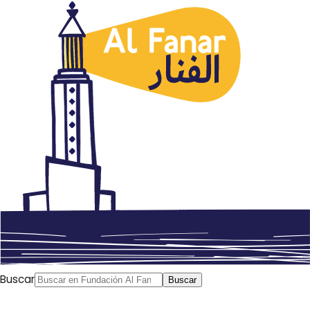
Cultura
Premios Mahmud Kahil 2019
abril 17, 2020
Autor: AlFanar
Buscar
Buscar