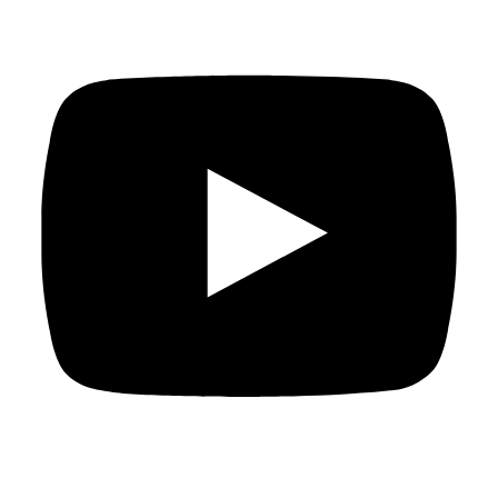
Ilustración gráfica – Hassan Manasrah: Leeche.
Artista
visual, ilustrador y dibujante de cómics de origen jordano
palestino. Ha participado en numerosas exposiciones
locales e internacionales, como Urban Mood (2006) y
Everyday Rhythm (2019). También ha trabajado como
director artístico de dibujos animados, y ha ilustrado 30
libros infantiles. En 2016 ganó el Premio Etisalat a la mejor
ilustración, y en 2018 recibió otro premio Etisalat, esa vez
al libro del año.
Cómic – Hussein Adil: Black rain.
Nacido en Iraq en 1994.
Se graduó del Instituto de Bellas Artes de Bagdad en
2015, y trabajó como becario en diferentes
organizaciones, hasta fundar su propio proyecto, Mesaha