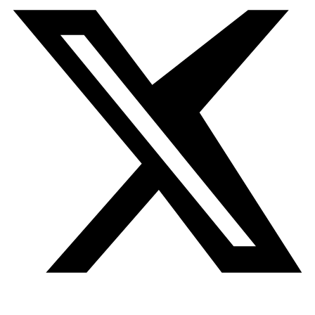
ganadores por categorías:
Ilustración de libros infantiles – Mohamed Taha: De
otra manera.
Artista e ilustrador egipcio especializado
en ilustraciones de libros infantiles y caricaturas. Durante
su larga carrera ha creado varias historietas y tiras
cómicas para revistas como Alaa El Din, Majid, Bassem, y
el periódico Al Shuruk. Ha ilustrado un gran número de
libros para niños publicados por editoriales como Tree
House Publishing o Nahdet Misr.
Caricatura editorial – Sara Qaed.
Artista bahreiní,
residente en Reino Unido. Sus caricaturas se centran en
temas como los refugiados, las mujeres, la corrupción, el
poder, la existencia humana o las contradicciones. Su