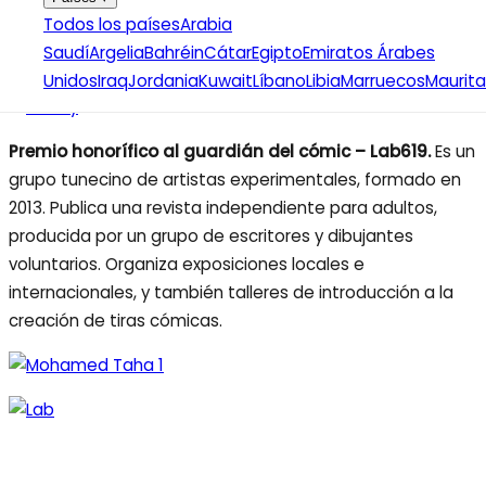
Cómic de Angouleme, en Francia.
Todos los países
Arabia
Saudí
Argelia
Bahréin
Cátar
Egipto
Emiratos Árabes
Unidos
Iraq
Jordania
Kuwait
Líbano
Libia
Marruecos
Maurita
Premio honorífico al guardián del cómic – Lab619.
Es un
grupo tunecino de artistas experimentales, formado en
2013. Publica una revista independiente para adultos,
producida por un grupo de escritores y dibujantes
voluntarios. Organiza exposiciones locales e
internacionales, y también talleres de introducción a la
creación de tiras cómicas.