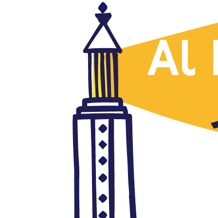
Argelia
El clásico, Naser al Yaafari, Al
Quds, 19.12.2019
diciembre 19, 2019
Autor: AlFanar