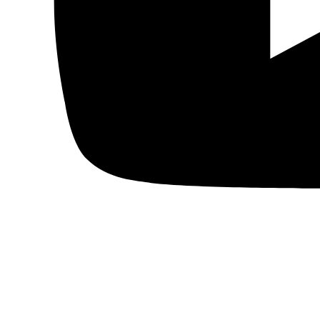
Ver todos
© 2026 Fundación Al Fanar. Todos los derechos
reservados.
Aviso legal
Política de cookies
Términos y condiciones
Política de privacidad