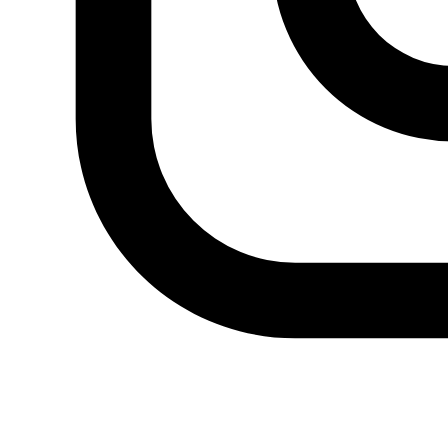
Actualidad
Política
Economía
Sociedad
Mujer
Migraciones
Protestas sociales
Humor Árabe
Cultura
Cine árabe
Literatura árabe
Cómic árabe
Arte urbano