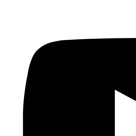
Artes gráficas
Música
Patrimonio
Prensa árabe
Artículos traducidos
Viñetas
Libertad de expresión
Actualidad de medios árabes
Países
Arabia Saudí
Argelia
Baréin
Catar
Egipto
Emiratos Árabes Unidos