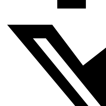
se reunió tanto en público como en secreto con líderes
israelíes desde los albores del conflicto árabe-israelí”. Por
supuesto
el conflicto del Sáhara Occidental ha sido
crucial en las relaciones de Rabat y Argel
y su deseo de
ser la fuerza hegemónica en el Magreb, posición a la que
ambos aspiran por su peso demográfico y económico.
“La creación de la Unión del Magreb Árabe en 1985 no
sirvió para equilibrar estas aspiraciones. Su actividad
quedó suspendida en 1994 cuando se cerró la frontera
terrestre entre ambos países tras un atentado terrorista
en Marrakech”.
El Centro de Estudios Avanzados del Mundo Árabe,
también conocido como Al Hait al Arabi (El Muro Árabe),
con sede en El Cairo marca en un análisis titulado
“
La
acumulación de diferencias o cómo la tensión entre