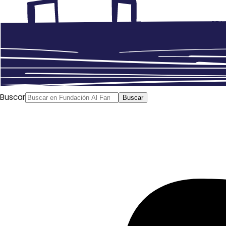
Buscar
Buscar
Caricatura de Emad Hajjaj (@EmadHajjaj)
La decisión del gobierno argelino de
romper relaciones
diplomáticas
con Marruecos escenificada en el
comunicado que leyó su ministro de Exteriores, Ramtane
Lamamra, el 24 de agosto pasado, ha tenido un amplio
seguimiento en la prensa árabe, buscando más allá de
las razones esgrimidas en dicho comunicado en el que se
acusa a Marruecos de
injerencias internas
.