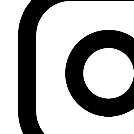
la denominada República Saharaui. (…) Un signo de la
importancia que el rey marroquí otorga al continente son
las cerca de 50 visitas a 27 países africanos entre 2000 y
2017. Según datos del Ministerio de Economía y Finanzas
marroquí las inversiones de su país en el continente
africano en 2019 representaban el 47% del total de la
inversión exterior. Otro dato del éxito de esta política es
que varios de estos países han abierto consulados en la
ciudad de El Aaiún, donde hasta finales de junio 2021 ya
eran 24 los consulados operativos en el territorio del
Sáhara Occidental.
3. Aumento de la tensión por el corredor energético.
La
disputa por el control del envío de recursos energéticos
de África a Europa se personifica en la disputa por la
renovación del acuerdo para utilizar el gasoducto que
pasa por territorio marroquí hacia España y que expira el
31 de octubre próximo. Las declaraciones de los