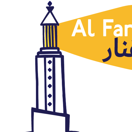
Argelia
La ruptura de relaciones entre
Argelia y Marruecos: raíces y
actualidad
septiembre 8, 2021
Autor: AlFanar