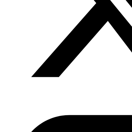
Argelia y Marruecos ha desembocado en la ruptura de
relaciones
”
cinco elementos que explican la ruptura de
las relaciones:
1.
El cambio del equilibrio en el dossier del Sáhara
Occidental
. A pesar de ser un tema antiguo, el
reconocimiento de la “marroquinidad del Sáhara” por
parte de Estados Unidos bajo la presidencia de Donald
Trump ha sido considerado como una victoria
geoestratégica sin precedentes de Marruecos. (…) y
rechazado por Argelia por no respetar la legalidad
internacional.
2. El refuerzo de la presencia marroquí en África
. Desde
2017 Marruecos ha virado radicalmente su política hacia
los países africanos, recuperando el 30 de enero su
condición de miembro de la Unión Africana después de
que se retirara en 1984, cuando se aceptó la inclusión de