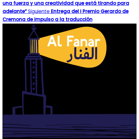
una fuerza y una creatividad que está tirando para
adelante”
Siguiente
Entrega del I Premio Gerardo de
Cremona de impulso a la traducción