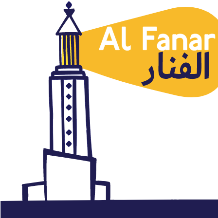
Argelia
El cómic también habla árabe
octubre 5, 2015
Autor: AlFanar