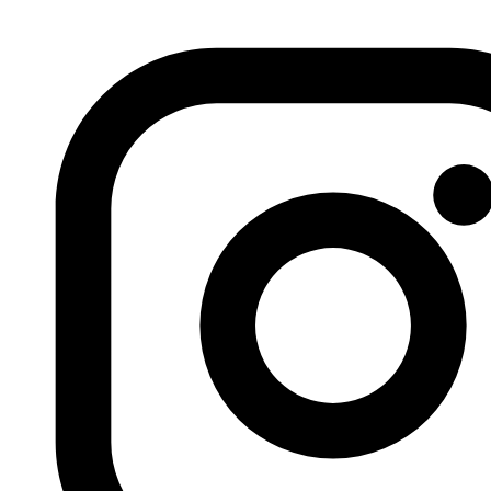
de sexo y de educación. Además pueden viajar en el
tiempo. Detrás de este cómic hay un nombre masculino:
Ahmad Qatato, un jordano afincado en Italia que no
duda en afirmar: “Mis historias hablan sobre feminismo”.
Así de simple. “Es inevitable que los árabes se fijen en los
pioneros del cómic de Occidente y Japón, pero también
tratamos de buscar nuestro estilo y no vivir en la
sombra”, asegura por correo electrónico. Los dibujantes
se unen en agrupaciones artísticas como
Lab619
(Túnez),
Samandal
(Líbano) y
Tok-tok
(Egipto). Aunque la
proliferación de novelas gráficas comenzara hace una
década, es en los últimos cuatro años cuando más se ha
notado su presencia e importancia.
Smiri Issam
se formó
en Bellas Artes en la Universidad de Túnez y acaba de
publicar su primer tebeo para adultos,
One-third
(Un
tercio), un trabajo conceptual que habla sobre
cuestiones existenciales como la victoria y la derrota.