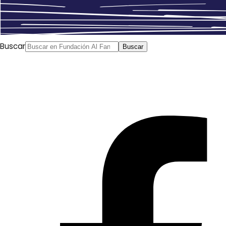
Buscar
Buscar
Patricia Peiró
El País
, 22/09/2015 Año 3014, el caos se
cierne sobre Egipto. Un grupo de “inadaptados” trata de
salvar el mundo de una invasión alienígena. Todo está en
manos de este equipo: Fahmy, expolicía; Sahar, experta
en tecnología; Ram, científico y ciborg y Naguib, burro
inteligente gracias a la modificación genética. Son los
superhéroes nacidos de los trazos del dibujante Sherif
Adel. El cómic árabe ha experimentado un crecimiento
progresivo en los últimos diez años yha adquirido una
especial relevancia tras las primaveras. El ilustrador
egipcio es una muestra de que los tebeos existen más