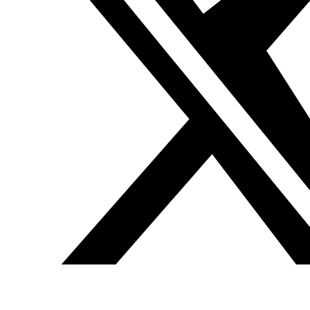
Foto promocional del tebeo ‘Vuelva usted mañana’. /
SHERIF ADEL
Tres jóvenes son las protagonistas de
Diario de una
chica árabe
. Viven las peripecias típicas de unas chicas
de su edad, con sus bocadillos de texto defienden, por
ejemplo, su libertad de llevar velo o no y también hablan