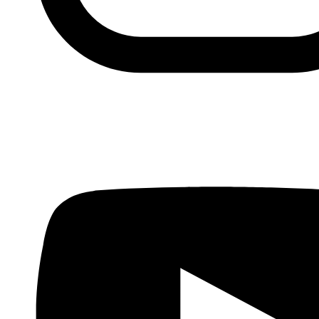
“Los comics han sido una forma de expresión compleja y
subversiva para los ilustradores y escritores árabes.
Desde las primaveras abordan también tabúes sociales y
estereotipos de la región”, explica. Precisamente el ser
un sector todavía minoritario les permite pasar más
desapercibidos en aquellos países en los que la censura
es más férrea. “Pueden romper líneas rojas, como el sexo
o la problemática social, porque se salen del
mainstream”, explica Rojo. La red también les echa una
mano en esto. Issam apunta que su trabajo “todavía es
duro desde el punto de vista editorial y de presupuesto,
pero estos obstáculos se superan gracias a internet”.