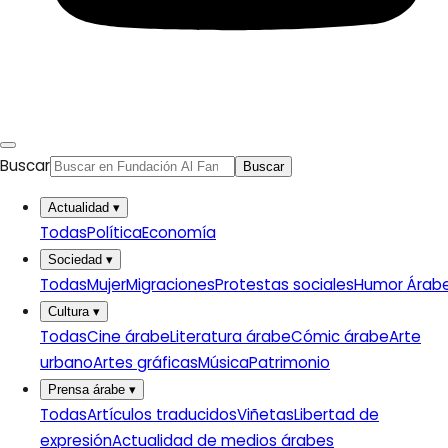
Anterior
Conferencia: Feminismo Islámico y fronteras
Buscar
Buscar
de género
Siguiente
Samer al Shameri, 02.06.2015
Actualidad
▾
Todas
Política
Economía
Sociedad
▾
Todas
Mujer
Migraciones
Protestas sociales
Humor Árab
Cultura
▾
Todas
Cine árabe
Literatura árabe
Cómic árabe
Arte
urbano
Artes gráficas
Música
Patrimonio
Prensa árabe
▾
Todas
Artículos traducidos
Viñetas
Libertad de
expresión
Actualidad de medios árabes