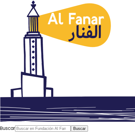
Argelia
Exposición de viñetas árabes
en México
junio 1, 2015
Autor: AlFanar
Buscar
Buscar