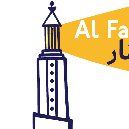
Artículos traducidos
Balance y horizontes tras un
año de hirak argelino
febrero 26, 2020
Autor: AlFanar