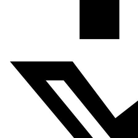
elites gobernantes, que discreparon sobre la manera de
abordad las movilizaciones. Fue el choque interno de las
distintas alas del régimen lo que provocó el desequilibrio
del poder que se materializó en una campaña de
detenciones nunca antes vivida en la historia moderna
del país.
(…)
El segundo año del
hirak
no tendrá el peso de su primer
año en el que el movimiento se benefició del factor
sorpresa, del shock del régimen y de la profunda división
dentro de los centros del poder y de la toma de
decisiones lo que contribuyó a una fractura relativa de
ese régimen. Por eso, el
hirak
hará frente este segundo
año a muchos desafíos, entre los que está la
recuperación de la iniciativa por parte del régimen sobre
todo tras las elecciones y de que se resuelva el