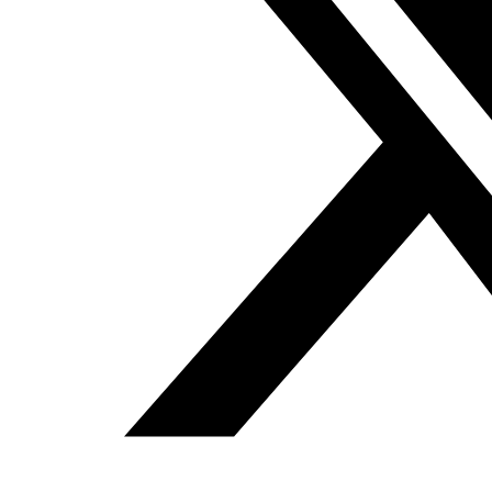
problema de la legitimidad constitucional que permite al
régimen contener al
hirak
y absorber parte de
particulares y asociaciones que lo conforman.
Viñeta
de Yamal Lounis
Anterior
I Congreso Interdisciplinar de Historia y
Memoria del Madrid Islámico
Siguiente
EDITORIAL. Hosni
Mubarak y los militares de Egipto: el hombre ya no
está, pero el modelo se queda