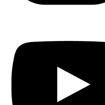
Viñeta
de Habib Haddad para el diario Al Hayat
Anterior
Las elecciones sirias por Hasán Bleibel,
14.04.3016
Siguiente
Túnez se compromete a facilitar la
labor de las tropas estadounidenses en su territorio