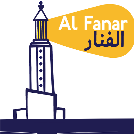
Argelia
Una encuesta revela que la
estabilidad es más importante
que la democracia para los
jóvenes árabes
abril 14, 2016
Autor: AlFanar