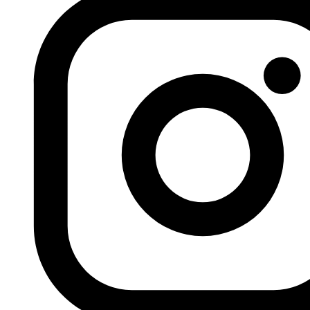
La encuesta desvela que, como consecuencia de las
protestas que afectaron a países como Túnez, Egipto,
Libia, Yemen y Siria, «en el año 2016, solo el 36% de los
jóvenes árabes cree que el mundo árabe esté en mejor
situación desde las revoluciones populares frente al 72%
del año 2012».
Cabe destacar que fueron los jóvenes quienes
protagonizaron las protestas en Túnez y Egipto, y sus
principales lemas se centraban en la demanda de una
mejora de las condiciones de vida, la reducción del
desempleo y el acceso a las redes sociales.
Posteriormente, los partidos políticos tradicionales se
unieron a las protestas con lemas políticos y adoptaron
la mayoría de las demandas juveniles, hasta que llegaron
al poder y dejaron a los jóvenes al margen.
Traducción de Rania Chaui para Fundación Al Fanar