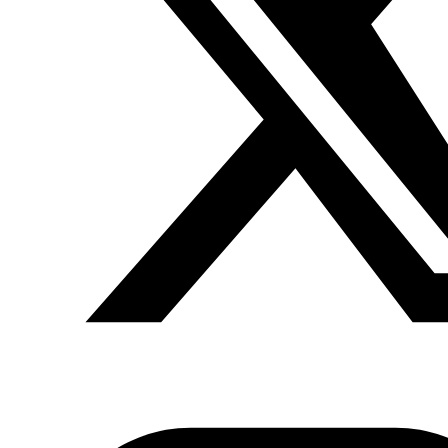
democracia en sí, y tendría como causa la proliferación
de la violencia en la región que aprovechó la ola de la
democracia y las elecciones para controlar a las
personas.
Las organizaciones del islam político aprovecharon las
revoluciones de la Primavera Árabe para llegar al poder
en Egipto y Túnez para más tarde caer por la presión
popular.
Los grupos salafistas extremistas se beneficiaron del
gobierno de los Hermanos Musulmanes en esos dos
países para operar libremente y ejercer presión sobre las
libertades individuales tanto de culto como de
vestimenta u opinión. En muchos casos esas presiones
iban acompañadas de violencia física y psicológica lo
que hizo que la gente quisiera una vuelta de los
gobiernos anteriores, más seguros y estables.