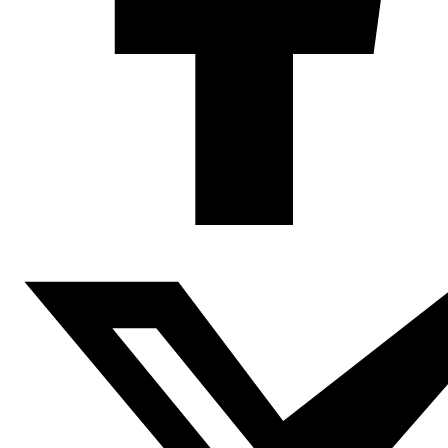
Una encuesta realizada a un grupo de jóvenes árabes,
cuyos resultados fueron publicados este martes,
demuestra que dichos jóvenes consideran que la
estabilidad de su país es más importante que la
democracia, y que el crecimiento de las organizaciones
terroristas es el principal desafío.
La encuesta, cuyos resultados fueron hechos públicos en
Dubái, fue realizada por la consultora Pean Schoen
Berland a 3.500 personas de entre 18 y 24 años de países
del Consejo de Cooperación del Golfo y de diez países
árabes más, entre ellos, Iraq, Yemen, Libia y Túnez.
La encuesta revela que la mayoría de los jóvenes árabes
(53%) cree que la estabilidad de la región es más
importante que la consolidación de la democracia.
Este cambio de demandas no implica una negación de la