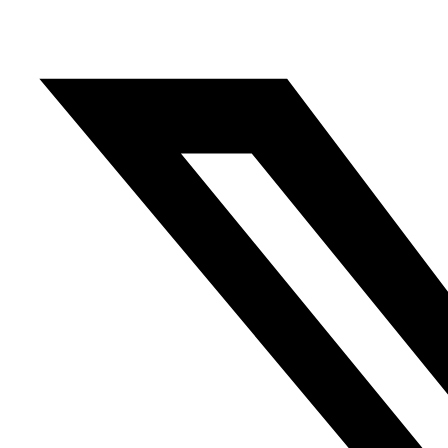
Anterior
El régimen sirio, Amyad Rasmi, Al Sharq al
Awsat, 30.07.2018
Siguiente
Cierre del expediente Sirio,
Hani Abbás, Al Mudun, 03.09.2018