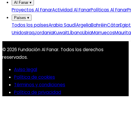
Al Fanar
▾
Baréin
Proyectos Al Fanar
Actividad Al Fanar
Políticas Al Fanar
P
Catar
Países
▾
Egipto
Todos los países
Arabia Saudí
Argelia
Bahréin
Cátar
Egip
Emiratos Árabes Unidos
Unidos
Iraq
Jordania
Kuwait
Líbano
Libia
Marruecos
Maurita
Ver todos
© 2026 Fundación Al Fanar. Todos los derechos
reservados.
Aviso legal
Política de cookies
Términos y condiciones
Política de privacidad