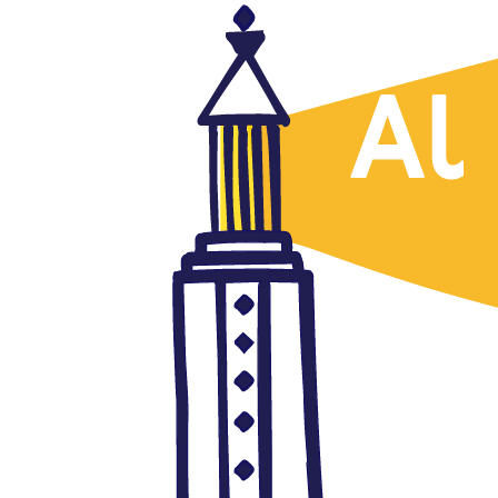
Cultura
Un cómic que une a Mathias
Enard y a Zeina Abirached
julio 30, 2018
Autor: AlFanar