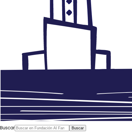
Buscar
Buscar