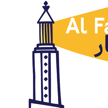
Al Fanar
'En busca de Ola', la nueva
serie egipcia de Netflix
febrero 25, 2022
Autor: AlFanar