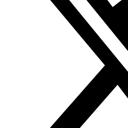
aclamadas y conocidas películas y series árabes como
Asmaa, Zahrat Halab o Counter-Attack, esta última
reseñada el pasado mes de Ramadán en
Al Fanar.
Puedes acceder a la serie original en netflix a través de
este enlace
Anterior
Libertad de expresión en el mundo árabe
Siguiente
Ficha FAMA: “En busca de Ola”