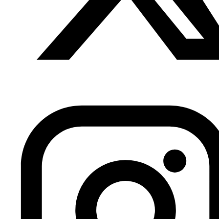
Anterior
Marruecos vuelve a sus raíces y solicita su
reingreso en la Unión Africana, Buali, 19.07.2016,
Hespress
Siguiente
Extracto del cómic “La tienda
volante” de Sawsan Nourallah y Rania Issa en versión
catalana