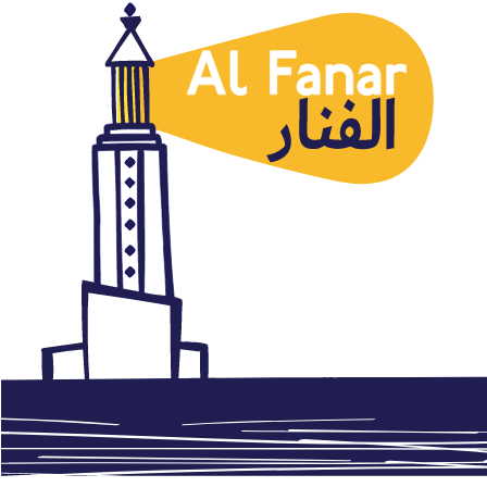
Cultura
Extracto del cómic “Carta a la
madre”de Mazen Kerbaj en
versión catalana
julio 19, 2016
Autor: AlFanar