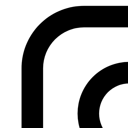
hacernos sentir mareados y conmocionados.
La crítica
de cine tunecina Shaima Al Obaydi añade: “La obra de
Lasri no termina con los movimientos de cámara, sino
también hace uso de los colores brillantes, que se
manifiestan ante nosotros como si estuviéramos bajo la
influencia de drogas duras, que nos hacen ver los colores
mucho más intensos y contrastados. Ello, junto con la
representación caricaturizada de los personajes,
esconde un mensaje muy claro: nos encontramos ante
un proceso de histeria colectiva de un pueblo que no ha
superado las difíciles circunstancias que acaba de
atravesar, un pueblo que vive bajo un régimen hipnótico,
un pueblo que es incapaz de comprender su situación
interna ni de gestionar sus emociones y sentimientos
contradictorios de forma coordinada y concreta”.
Anterior
Entretanto: Talleres, encuentros y debates
sobre el arte y la cultura de Marruecos este verano en