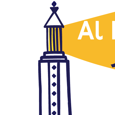
Al Fanar
Headbang Lullaby, una
radiografía surrealista del
Estado paralelo en Marruecos
junio 30, 2021
Autor: AlFanar