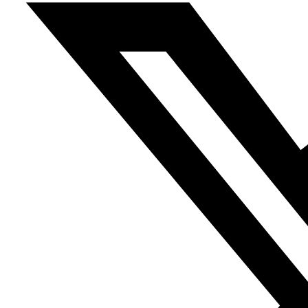
aldeas, para garantizar la protección del supuesto
camino por donde pasará el rey Hassan II. Allí conoce a
una mujer y su hijo cuyo padre fue asesinado en las
revueltas del pan con quienes establece una relación no
está exenta de situaciones cómicas y dramáticas. A
través de la película,
vemos Marruecos desde los ojos
de un policía que va descubriendo la imagen del
régimen al que sirve a través de las reacciones de la
gente.
La periodista y crítica de cine tunecina Shaimaa Al
Obaydi, en una reseña para el
portal digital de actualidad
cultural en francés y árabe, Misk,
destaca el nombre y el
trabajo realizado por el cineasta Hicham Lasri durante los
últimos años, que ha “conseguido marcar la diferencia a
través de sus trabajos, tanto a nivel de mundo árabe
como a nivel internacional” enmarcándolo en la nueva