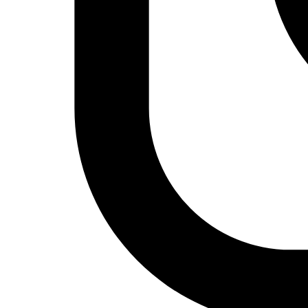
Arte urbano
Artes gráficas
Música
Patrimonio
Prensa árabe
Artículos traducidos
Viñetas
Libertad de expresión
Actualidad de medios árabes
Países
Arabia Saudí
Argelia
Baréin
Catar