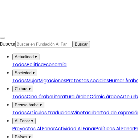
Buscar
Buscar
Actualidad
▾
Todas
Política
Economía
Sociedad
▾
Todas
Mujer
Migraciones
Protestas sociales
Humor Árab
Cultura
▾
Todas
Cine árabe
Literatura árabe
Cómic árabe
Arte ur
Prensa árabe
▾
Todas
Artículos traducidos
Viñetas
Libertad de expresió
Al Fanar
▾
Proyectos Al Fanar
Actividad Al Fanar
Políticas Al Fanar
P
Países
▾