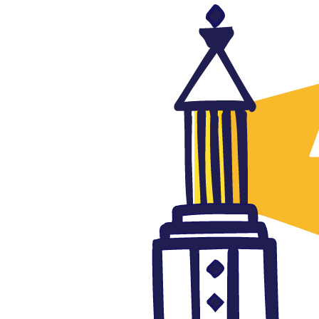
Cómic árabe
Cómic en el mundo árabe en el
programa 'Hoy empieza todo'
de Radio3
junio 5, 2019
Autor: AlFanar