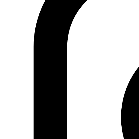
Actualidad
Política
Economía
Sociedad
Mujer
Migraciones
Protestas sociales
Humor Árabe
Cultura
Cine árabe
Literatura árabe
Cómic árabe