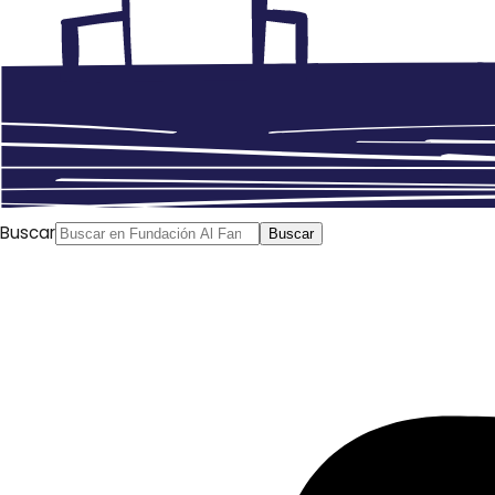
Buscar
Buscar
Hoy 15 de octubre arranca la primera edición del
Curso
de traducción de cómic de árabe al español
con
la
sesión
‘Introducción al mundo del cómic’
que será
impartida por Álvaro Pons de la Cátedra de Estudios del
Cómic Fundación SM- Universitat de València.