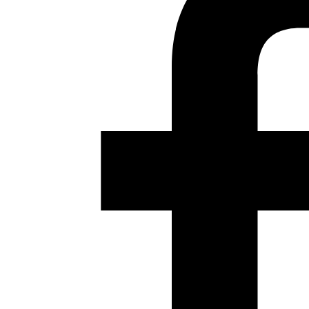
Las sesiones teóricas de los días 15, 20, 22 y 27 de octubre
serán en abierto y estarán disponibles a partir de las 19h
CET del día de cada sesión en el
canal de Youtube de la
Cátedra de Estudios del Cómic Fundación SM-Universitat
de València.
Aquí podéis consultar el calendario de todos los módulos
y sesiones:
Anterior
El mundo árabe después del COVID-19