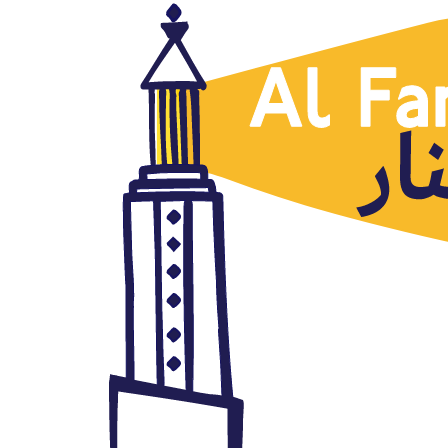
Cómic árabe
Arranca el I Curso de
traducción de cómic de árabe
al español
octubre 15, 2020
Autor: AlFanar