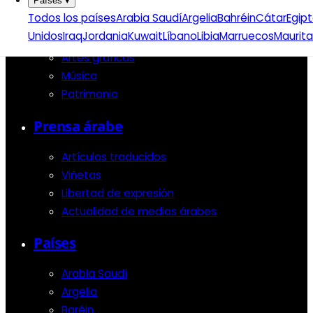
Países
▾
Literatura árabe
Todos los países
Arabia Saudí
Argelia
Bahréin
Cátar
Egip
Cómic árabe
Unidos
Iraq
Jordania
Kuwait
Líbano
Libia
Marruecos
Maurita
Arte urbano
Artes gráficas
Música
Patrimonio
Prensa árabe
Artículos traducidos
Viñetas
Libertad de expresión
Actualidad de medios árabes
Países
Arabia Saudí
Argelia
Baréin