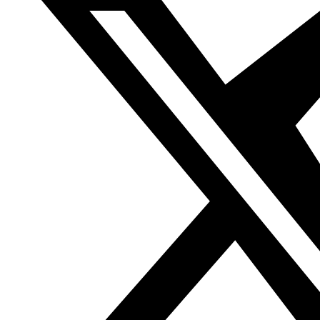
1. Gato – Qitt
2. Zorro – Thaealab
3. Ballena – Hout
4. Koala – Koala
5. Café – Qahuwa
6.
Perro – Kalb
7. Girafa – Zarafa
8. Pato – Batt
9. Sandía- Batikh
10. Fortaleza – Qale’a
11. Ratón – Fa’ar
12. Conejo – Arnab
13. Cairo – Alqahera
14. Llama – Llama
15. Gacela – Ghazal
16. Tiburón – Qearsh
17. Mono – Qerrd
18. Ella – Hia
19. Simio – Qerrd