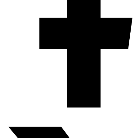
Cultura inquieta
, 18/02/2017
Al diseñador gráfico Mahmud El Sayed siempre la
caligrafía y la manipulación de las letras, por ello
comenzó este proyecto.
Encima de cada ilustración encontramos el significado de
la palabra y su pronunciación.