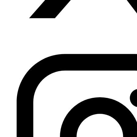
20. Guepardo – Fahd
Anterior
El proyecto “Twenty thousand leagues on the
Intercultural Sea” en el Network News de enero de la
Fundación Anna Lindh
Siguiente
Sigue la batalla por la
ciudad siria de Al Bab, Hasán Bleibel, 23.02.2017, Al
Mudun