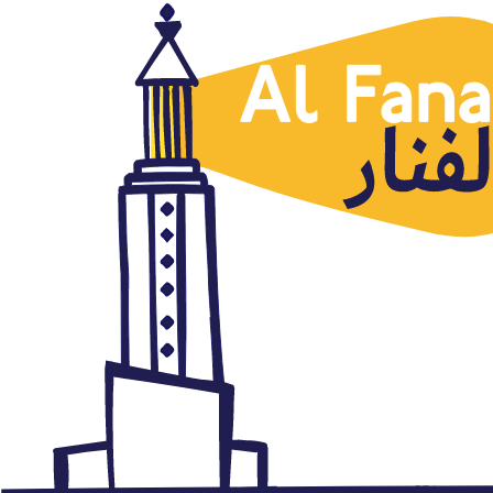
Cultura
Ilustraciones de palabras
árabes basadas en su
significado literal del ilustrador
Mahmud El Sayed
febrero 22, 2017
Autor: AlFanar