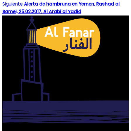
Siguiente
Alerta de hambruna en Yemen, Rashad al
Samei, 25.02.2017, Al Arabi al Yadid