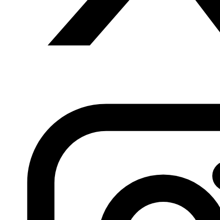
del céntrico Mikey y de Maged— es problemática para los
artistas que quieran penetrar en la industria. “Por
supuesto que puede ser para niños, pero no solo para
niños”, dice el personaje de Ahmed Raafat, El3osba. “En
las últimas décadas, las historietas demostraron que son
capaces de tratar una amplia demografía y abordar
asuntos sociales muy serios. De ahí que algunas
historietas estén dirigidas solo a un público adulto. Los
cómics han sido usados como medio para la crítica de
los estigmas sociales, como el prejuicio contra las
minorías (
X-Men
), las drogas (
Flecha verde
,
Iron Man
) o
el maltrato doméstico (
Antman
). Por lo tanto, se puede
decir que es una empresa útil para debatir cualquier
asunto, como la política o la religión”.
Esas
limitaciones han impulsado a los dibujantes a acoger con
los brazos abiertos a los recursos en línea, que han dado
cobijo a la vagabunda comunidad del cómic. “Numerosos