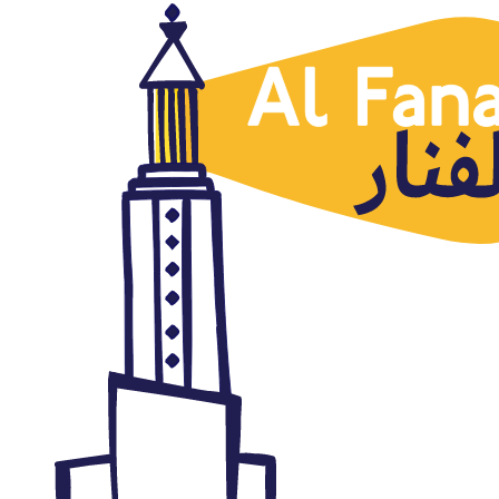
Cultura
Siete artistas que conservan la
vitalidad del cómic en Egipto
abril 25, 2017
Autor: AlFanar