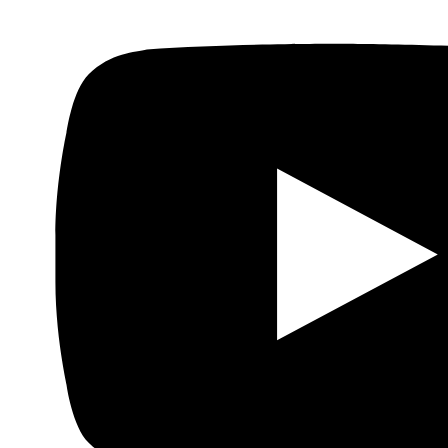
Dentista, de día, y genio del cómic, de noche. Sherif Adel
(Barbatoze) es un artista consolidado en el mundo del
cómic. La verdad es que nos sorprende que solo
empezara a tomarse su arte en serio desde hace cuatro
años, fecha que coincide con la creación de su blog
homónimo. Barbatoze es también creador de la serie de
libros de ciencia ficción,
Pass By Tomorrow
(Fut alina
bokra), en el que se imagina a un Egipto del futuro.
Pass
By Tomorrow
se puede encontar en Virgin Megastores,
Kryptonite y también en línea, en Comics Gate.
Ahmed Saad
Con más de 42000 seguidores en Facebook, los
ingeniosos —y un tanto oscuros— cómics de Ahmed
Saad tienen fieles seguidores en las redes sociales.