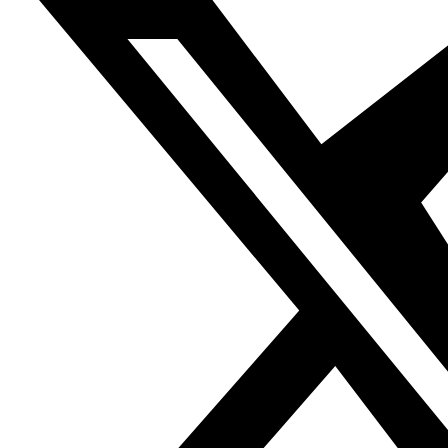
establecimientos”. Otro artista, Ahmed Saad, comparte
los mismos sentimientos que el anterior: “tenemos
pocos cómics impresos por culpa de los editores, que no
tienen el valor de apoyar a los dibujantes jóvenes e
imprimir sus cómics”. Por eso, los artistas ambiciosos
recurren a la autofinanciación o, como mucho, reciben
subvenciones de organizaciones de apoyo a las artes.
Mas esa no es una estrategia rentable para los
apasionados; ya que normalmente tienen trabajos de
jornada completa y no disponen de suficiente tiempo
para publicar con regularidad y constancia.
Uno de los
mayores estigmas que deben ser abolidos para que el
panorama del cómic prospere es la idea de que las
historietas son solo para niños. Esa imagen, sostenida por
los editores —recelosos cuando la inversión se sale de los
nombres consolidados y rentables— y por el público —
para el cual el cómic se enmarca dentro de los límites