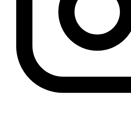
dibujantes, entre los que me incluyo, publicamos
nuestros proyectos en Facebook, porque es gratis y
sencillo”, dice Ahmed Saad. Sin embargo, ese cambio de
medio no ha hecho que la vida artística de los dibujantes
egipcios se vuelva de color de rosa. “Aquí, en Egipto, las
compras por internet no son tan comunes todavía”, dice
Ahmed Raafat. “Mucha gente tiene una idea escéptica
sobre el uso de la tarjeta bancaria para comprar por
internet; otros ni siguiera tienen esa posibilidad. Creo que
lo mejor es publicar en ambos medios, impreso y digital,
para tener éxito. Eso satisfará a todo el público y en
ningún caso se puede decir que un medio pueda sustituir
al otro”. Y, ya que en
Glocal
somos unos grandes fans del
cómic, queremos apoyar a esos artistas por una buena
causa.
Barbatoze