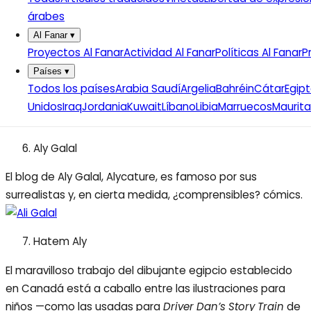
árabes
Al Fanar
▾
Hicham Rahma
Proyectos Al Fanar
Actividad Al Fanar
Políticas Al Fanar
P
Rahma, uno de los fundadores de la revista de cómics
Países
▾
Tok Tok
, también apuesta por temas de sátira política.
Todos los países
Arabia Saudí
Argelia
Bahréin
Cátar
Egip
Tok Tok
está disponible en Virgin Megastore, Alef,
Unidos
Iraq
Jordania
Kuwait
Líbano
Libia
Marruecos
Maurita
Shorouk, Diwan, Sufi y otras muchas librerías.
Aly Galal
El blog de Aly Galal, Alycature, es famoso por sus
surrealistas y, en cierta medida, ¿comprensibles? cómics.
Hatem Aly
El maravilloso trabajo del dibujante egipcio establecido
en Canadá está a caballo entre las ilustraciones para
niños —como las usadas para
Driver Dan’s Story Train
de