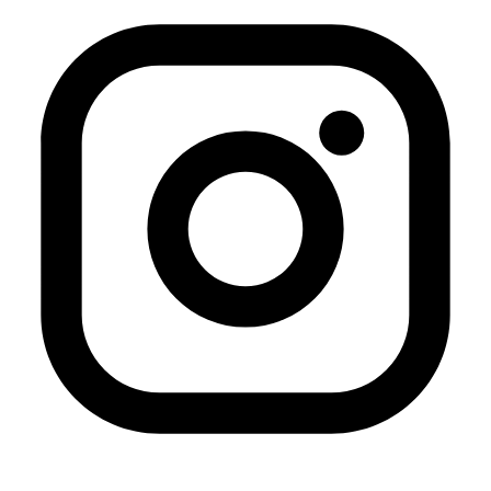
una nueva generación de voces árabes.
El tema pendiente eran las limitaciones sobre los temas
que podían explorarse y que diferían de un país a otro:
Túnez, Marruecos y Líbano se mostraron más relajados
con respecto al sexo, mientras que Egipto, y en menor
medida Siria, permitieron cierto margen de maniobra
para criticar la corrupción pública. Sin embargo, las élites
gobernantes permanecieron intocables en todos los
estados árabes, y cualquier comentario político crítico,
ya fuera en los medios de comunicación o en el sector
del arte, era tratado con hostilidad por el establishment
gobernante.
Seguir leyendo el artículo
(inglés)