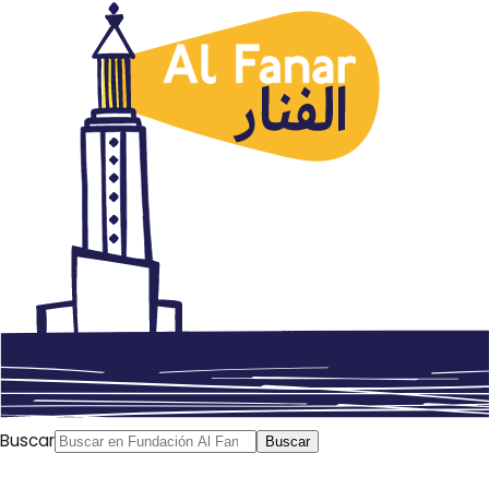
Cultura
Cómo la Primavera Árabe
cambió el cine
enero 25, 2021
Autor: AlFanar
Buscar
Buscar