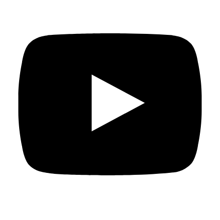
Anterior
Informe 2019 del Observatorio de la
Islamofobia en los Medios
Siguiente
El especial ‘Solos y
migrados’ gana el Premio Monsterrat Roig 2019 en la
categoría de Periodismo Social