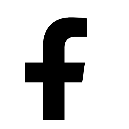
Artículo de Joseph Fahim publicado originalmente por
BBC
el 14 de enero de 2021
Hoy hace diez años que las llamadas
protestas de la Primavera Árabe tuvieron un momento
decisivo cuando el presidente autocrático de Túnez, Zain
al Abidín Ben Ali, huyó del país, convirtiéndose en el
primero de varios líderes de la región en ser depuesto. El
efecto de estos acontecimientos trascendentales se