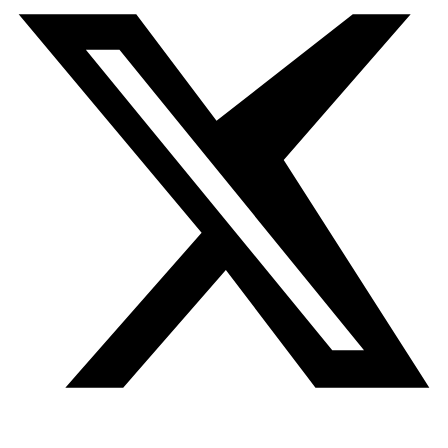
extendió al cine: afirmar que la Primavera Árabe ha sido el
acontecimiento más crucial en la historia moderna del
cine árabe no sería una exageración. Pero así como el
impacto político de los levantamientos se ha mezclado
a largo plazo, también lo ha hecho su legado
cinematográfico.
El cine árabe ya venía disfrutado de un renacimiento
artístico con el cambio de mileno gracias tanto a la
nueva tecnología que ayudaba a reducir los costes de
producción como al auge de los Festivales de Cine del
Golfo (Dubai, Abu Dhabi y Doha) que ofrecían a los
cineastas emergentes una nueva fuente de dinero y
oportunidades de coproducción. La proliferación de
subvenciones estatales, especialmente en los países del
Magreb, también jugó un papel clave en el nacimiento de