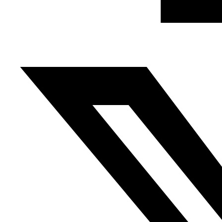
Traducido del árabe por Luis Serrano Lora en el marco
de un programa de colaboración de la Facultad de
Traducción e Interpretación de la Universidad de
Granada y la Fundación Al Fanar.
Anterior
El COVID-19, Ramadán y los culebrones, Hamza
Hayyach, Al Gad, 24.04.2020
Siguiente
La distancia
social, Omar Abdalat, Facebook, 27.04.2020