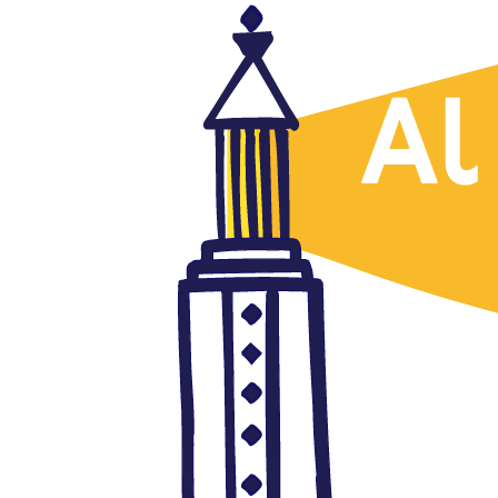
Cultura
Museos de Qatar pintan la
ciudad desde el confinamiento
abril 27, 2020
Autor: AlFanar