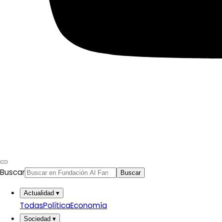
Migraciones
Protestas sociales
Humor Árabe
Cultura
Cine árabe
Literatura árabe
Cómic árabe
Arte urbano
Artes gráficas
Música
Patrimonio
Buscar
Prensa árabe
Buscar
Actualidad
▾
Artículos traducidos
Todas
Política
Economía
Viñetas
Sociedad
▾