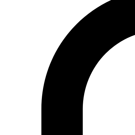
Prensa árabe
Artículos traducidos
Viñetas
Libertad de expresión
Actualidad de medios árabes
Países
Arabia Saudí
Argelia
Baréin
Catar
Egipto
Emiratos Árabes Unidos
Ver todos
© 2026 Fundación Al Fanar. Todos los derechos
reservados.