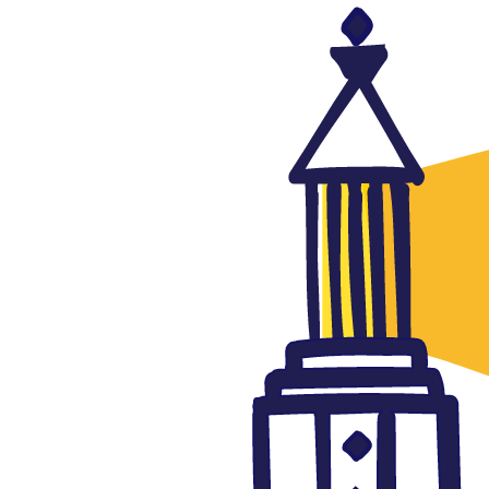
Cultura
Extracto del cómic “Metro” de
Magdy el Shafee en versión
catalana
julio 18, 2016
Autor: AlFanar