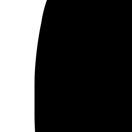
Argelia
Baréin
Catar
Egipto
Emiratos Árabes Unidos
Ver todos
© 2026 Fundación Al Fanar. Todos los derechos
reservados.
Aviso legal
Política de cookies
Términos y condiciones
Política de privacidad