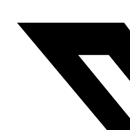
Anterior
Extracto del cómic “Las costureras” de Noha
Habaieb en versión catalana
Siguiente
Extracto del
cómic “Malaak, Ángel de la Paz” de Joumana Medlej en
versión catalana