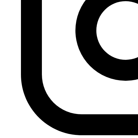
burguesa y globalizada, una franja de edad adolescente
primordialmente, un patriarcado hegemónico… también
rozan las reacciones de otras personas de otras
realidades, ya que los articula y los hace polivalentes,
crueles, pero valientes, compasivas e iracundas,
cercanas y lejanas, así nos atrapa entre personajes no
planos y no previsibles, para seguir queriendo saber de
ellas.
Esta serie tiene pinta de ser un punto de inflexión en la
producción de ficción audiovisual árabe, encumbrando a
Tima Shomali como su actual reina y a sus chicas de
Al
Rawarabi
como auténticos fenómenos en las redes
sociales. Recomendamos esta serie porque, aún siendo
de adolescentes, puede interesar a un público más
amplio, sobre todo a padres y madres con hijas jóvenes.
Nosotras la recomendamos para ver precisamente en
familia, porque se tocan temas como el acoso escolar, la