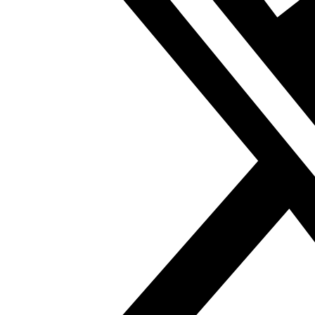
caracterización de estas chicas se realizada a través de
estereotipos, simplificaciones de la realidad, con una
clara influencia occidental pero también de la sociedad
árabe. Aunque, Shomali, sabe jugar con las reglas de la
industria, plantea una historia con unos estereotipos
fácilmente reconocibles por la audiencia y que luego da
la vuelta. Nos lo cuenta a través de una narrativa llena de
giros de guion que maneja muy bien y hacen al
espectador querer seguir viendo más. Arquetipos y
estereotipos de nos vuelven a reflejar que las actitudes
humanas son universales.
Puede sorprender la estereotipación con tintes
occidentales de las chicas (con elementos comunes a
otras series de origen bien diferente, a saber
Élite
,
Skam
…). Aun así, es precisamente la identidad árabe lo
que enriquece a personajes, sobre todo los más
perfilados como el de Layan o Rania. Por ejemplo, la