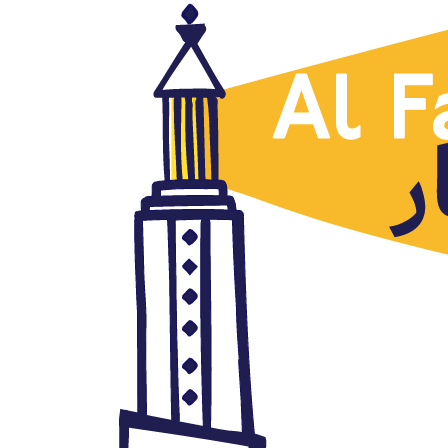
Cine árabe
Escuela para señoritas Al
Rawabi ¿similar a Élite o Skam?
octubre 4, 2021
Autor: AlFanar