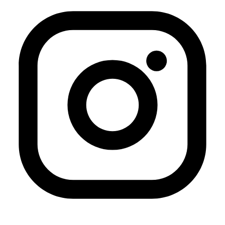
más o menos. Teníamos una banda en la universidad y
hacíamos muchas versiones de canciones de heavy
metal. Creo que todo el mundo, de alguna manera, ha
comenzado de esta forma ya que se trata de un género
muy revolucionario» explica Mazlúzi hablando de sus
comienzos musicales. Fue durante esos humildes
comienzos cuando Mazlúzi ganó confianza para coger la
guitarra y comenzar su carrera en solitario como artista
folk, inspirada por iconos musicales revolucionarios como
Bob Dylan y Joan Baez.
«Aprendí a tocar la guitarra, quería ser yo misma y hacer
mis canciones. Dirigí mi atención a la música folk, que
estaba ligada por completo a la escena revolucionaria
en los EE. UU. durante los años 60 y 70» explica.
La decisión de aventurarse en este mundo por su cuenta