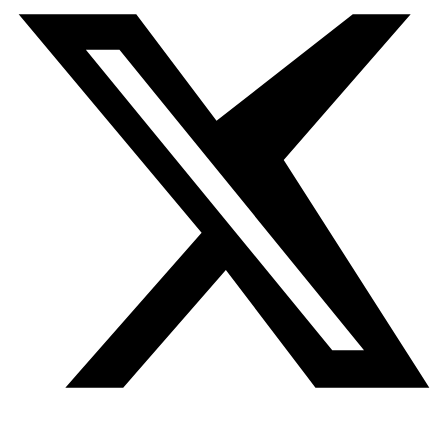
Honrando el escenario del Festival 3alganoob y
cautivando a la audiencia que se encontraba en el gran y
ventoso desierto al lado de las aguas poco profundas de
la bahía de Soma Bay, solo estaba la cantante de folk y
revolucionaria tunecina Emel Mazlúzi. Conocida como una
de las voces más influyentes en el nacimiento de la
Primavera Árabe, Mazlúzi dejó a la audiencia sin aliento
mostrando su dinámico registro y destreza vocal, que no
se habían escuchado en Egipto desde hacía más de dos
años. Tras cautivar a la audiencia, Mazlúzi se tomó su
tiempo para dar a conocer algunos aspectos de su
desarrollo musical y los desafíos de mantenerse fiel a sus
raíces al comenzar su nueva vida en Nueva York.
Su trayectoria musical comenzó en la universidad, en una
banda de un género por el que no se la suele conocer.
«Realmente comencé a hacer música en el 2001, 2002