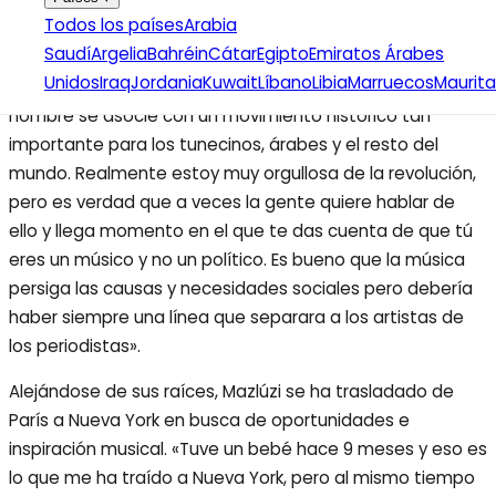
Para algunos, la etiqueta de ser un cantante
Todos los países
Arabia
revolucionario puede ser una bendición o una maldición
Saudí
Argelia
Bahréin
Cátar
Egipto
Emiratos Árabes
puesto que se espera de ellos que continúen escribiendo
Unidos
Iraq
Jordania
Kuwait
Líbano
Libia
Marruecos
Maurita
letras con carga política. «Estoy muy feliz de que mi
nombre se asocie con un movimiento histórico tan
importante para los tunecinos, árabes y el resto del
mundo. Realmente estoy muy orgullosa de la revolución,
pero es verdad que a veces la gente quiere hablar de
ello y llega momento en el que te das cuenta de que tú
eres un músico y no un político. Es bueno que la música
persiga las causas y necesidades sociales pero debería
haber siempre una línea que separara a los artistas de
los periodistas».
Alejándose de sus raíces, Mazlúzi se ha trasladado de
París a Nueva York en busca de oportunidades e
inspiración musical. «Tuve un bebé hace 9 meses y eso es
lo que me ha traído a Nueva York, pero al mismo tiempo