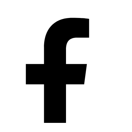
Ihab Boraie,
Cairo Scene
, 17/04/2015