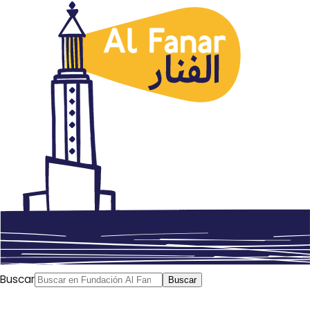
Música
La metamorfosis de Emel
Mazlúzi
mayo 4, 2015
Autor: AlFanar
Buscar
Buscar