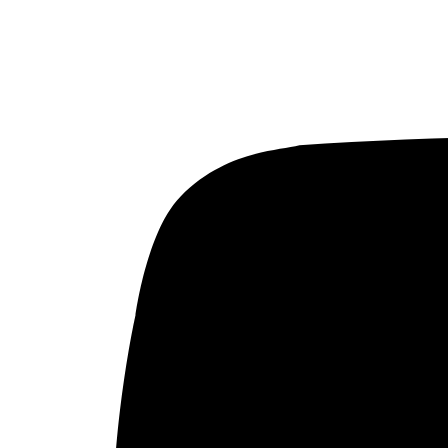
Actualidad
Política
Economía
Sociedad
Mujer
Migraciones
Protestas sociales
Humor Árabe
Cultura
Cine árabe
Literatura árabe
Cómic árabe