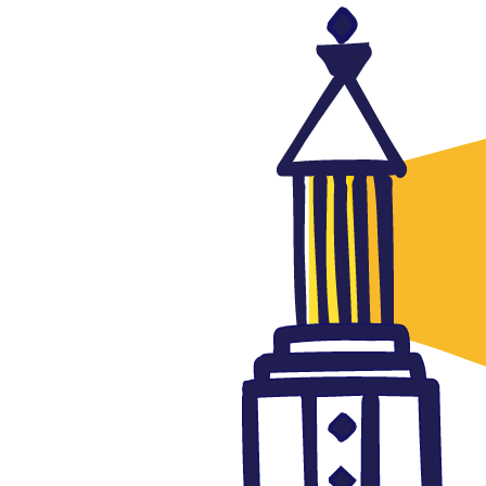
Cultura
Extracto del cómic "Yuha:
cuentos del jeque Nasruddin"
de Asia al Fasi
septiembre 18, 2015
Autor: AlFanar