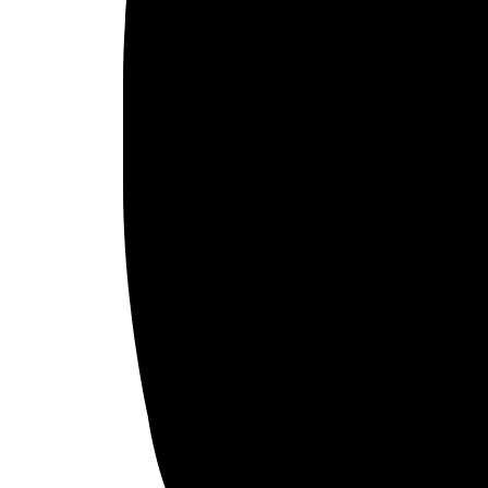
Arte urbano
Artes gráficas
Música
Patrimonio
Prensa árabe
Artículos traducidos
Viñetas
Libertad de expresión
Actualidad de medios árabes
Países
Arabia Saudí
Argelia
Baréin
Catar