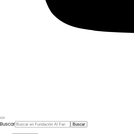
Egipto
Emiratos Árabes Unidos
Ver todos
© 2026 Fundación Al Fanar. Todos los derechos
reservados.
Aviso legal
Política de cookies
Términos y condiciones
Política de privacidad
Buscar
Buscar