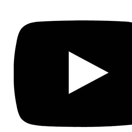
forma, las series se volvieron un
modo de expresión y de
protesta a través de las cuales no solo se mostraba
una realidad si no que se reclamaban cambios.
Sin embargo, esto no duró mucho, pues en la era de Al
Sisi, el aparato de inteligencia del Estado volvió a
monopolizar los medios de comunicación como medio
para adoctrinar a la sociedad. Este Ramadán 2021 tres
obras producidas por la compañía Synergy,
vinculada al
aparato del Estado, siguen la misma temática:
glorificar el papel del ejército y la policía en Egipto.
Ejemplos de estas series son:
1.Contra Ataque
Extraída de los archivos de inteligencia egipcia, gira en
torno a dos jóvenes egipcios, Saif y Dina que se