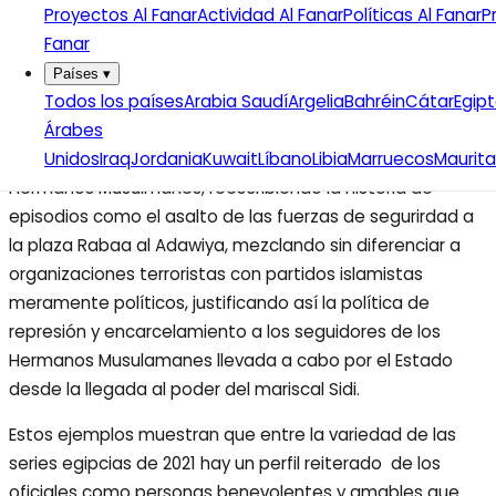
militar egipcia representada por el arresto de Hesham Ali
Proyectos Al Fanar
Actividad Al Fanar
Políticas Al Fanar
P
Ashmawy, ex militar del ejército egipcio que se unió a Al
Fanar
Qaeda en Libia, la segunda temporada de este año, gira
Países
▾
en torno al heroísmo de la policía egipcia frente al
Todos los países
Arabia Saudí
Argelia
Bahréin
Cátar
Egip
enemigo público número uno del gobierno: la
Árabes
organización político del depuesto presidente Mursi, los
Unidos
Iraq
Jordania
Kuwait
Líbano
Libia
Marruecos
Maurita
Hermanos Musulmanes, reescribiendo la historia de
episodios como el asalto de las fuerzas de segurirdad a
la plaza Rabaa al Adawiya, mezclando sin diferenciar a
organizaciones terroristas con partidos islamistas
meramente políticos, justificando así la política de
represión y encarcelamiento a los seguidores de los
Hermanos Musulamanes llevada a cabo por el Estado
desde la llegada al poder del mariscal Sidi.
Estos ejemplos muestran que entre la variedad de las
series egipcias de 2021 hay un perfil reiterado de los
oficiales como personas benevolentes y amables que