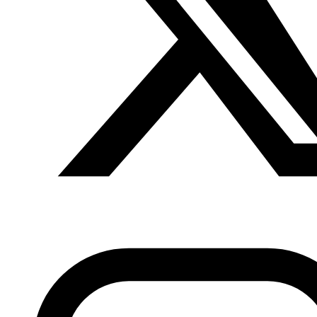
del cual los gobiernos ejercen su influencia
,
blanqueando sus políticas y utilizándolos para
manipular
la percepción de las masas acerca de la realidad
política y social del país y legitimar su régimen
. En el
caso de Egipto, antes de la revolución de 2011, se
repitieron varias series que dibujaban un Egipto sano y sin
problemas, series que trataban sobre problemas
familiares y cotidianos como por ejemplo las relaciones
intergeneracionales, sin ningún atisbo de crítica al poder
o señalamiento de problemática donde detrás se
encontrase el propio régimen.
Sin embargo, no podía faltar el personaje del hombre
musulmán conservador, cuyo papel siempre era el del
hombre malo de la serie. Esta imagen beneficiaba al
gobierno del entonces presidente Hosni Mubarak en su
política contra los Hermanos Musulmanes. Esto se pudo
ver en Ramadán del 2010, cuando unos meses antes de