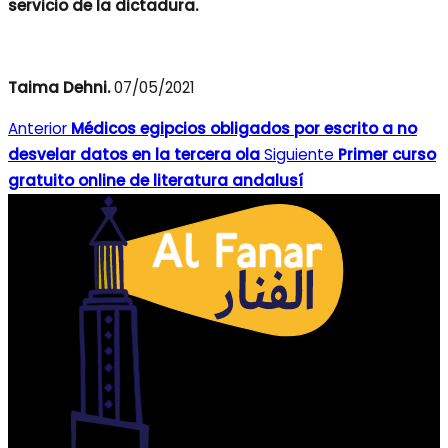
servicio de la dictadura.
Taima Dehni.
07/05/2021
Anterior
Médicos egipcios obligados por escrito a no
desvelar datos en la tercera ola
Siguiente
Primer curso
gratuito online de literatura andalusí