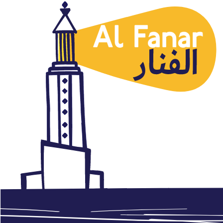
Cultura
Las series de Ramadán
egipcias: un reflejo de la
realidad social y un
instrumento al servicio del
poder
junio 3, 2021
Autor: AlFanar