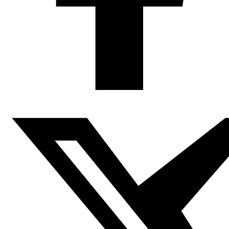
integral de la tradición del Ramadán.
La mayoría de las
musalsalat
cuentan con 30 episodios, lo que viene a ser
un episodio por cada noche de Ramadán, y poseen una
amplia variedad de contenido: histórico, social,
dramático y romántico.
Caricatura: Emad Hajjaj
Las series de Ramadán juegan un papel importante en
las sociedades árabes, ya que abordan problemas
sociales y políticos,
de modo que las personas se ven
identificadas con su personajes y tramas
.
Las series se
convierten, además de una ocasión de juntarse con los
familiares y amigos, una fuente de información, debate,
entretenimiento y educación.
Pero también, son
utilizadas como un medio a través