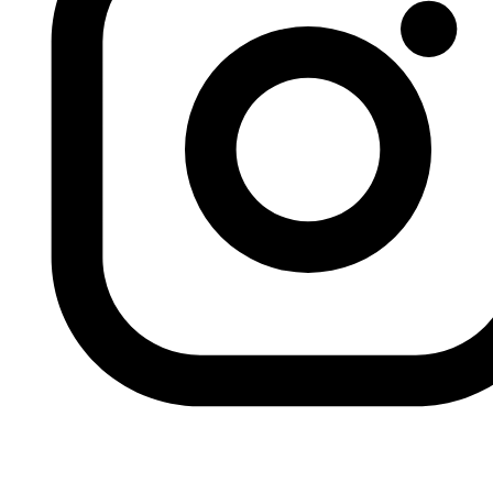
las elecciones presidenciales se emitió la serie
Al jama’a
(en árabe, la organización), nombre con el que se
conoce popularmente al grupo de los Hermanos
Musulmanes. Esta serie giraba sobre esta organización y
la vida de su fundador, Hassan al Bana, narrada desde la
visión del gobierno de Mubarak como forma de
deslegitimar al grupo.
Con el estallido de la revolución del 25 de enero del 2011,
se empiezan a romper muchos tabúes sobre la política y
el régimen de Mubarak. Esto quedó reflejado en las
series, las más destacadas:
Ciudadano X
y
El Anillo de
Sulayman
.
Estas series trataban temas que giran en
torno a la revolución del 25 de enero, como la corrupción,
la violencia que ejercía la policía contra los
manifestantes, el papel de los jóvenes, tanto mujeres
como hombres en el inicio de la revolución, etc. De esta