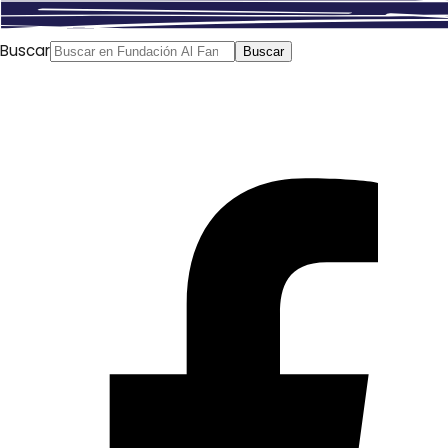
Buscar
Buscar
En las noches del Ramadán, después del
iftar
(la comida
de ruptura del ayuno)
familias por todo el mundo árabe
se sientan para ver las series y programas que se emiten
en ese mes tan especial. Estas series,
musalsalat
en
árabe, reúnen a las familias todas las noches como
hacían en el pasado los
hakawatis
o narradores que
contaban historias y mitos. Era tal la capacidad de
atracción de los
hakawatis
que se volvieron una parte