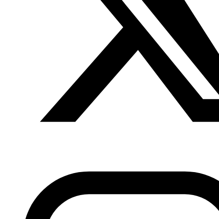
sobre el panorama actual.
Dos representantes de esta escena vibrante y actual
que representa el cómic y la novela gráfica en el mundo
árabe ofrecen esta charla: Lina Ghaibeh, ilustradora y
profesora en la Universidad Americana de Beirut; e Issam
Smiri, diseñador gráfico, ilustrador y autor de cómic. A
través de un diálogo conducido por el comisario de la
muestra, Pedro Rojo, conoceremos de primera mano los
pormenores del proceso creativo de estos artistas, el
contexto de producción y circulación de las obras entre
los países árabes y la recepción de estas historias por
parte los públicos locales.
Hoja de sala de la conferencia
Lina Ghaibeh (Líbano) es ilustradora y autora de cómics.
Ha trabajado en la televisión como autora de
animaciones durante 15 años y ha participado en