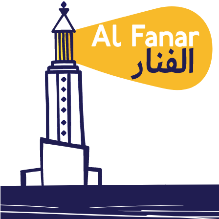
Cómic árabe
El cómic árabe actual visto por
sus autores: dos ilustradores
árabes charlarán sobre el
panorama actual del cómic en
sus países
enero 11, 2016
Autor: AlFanar