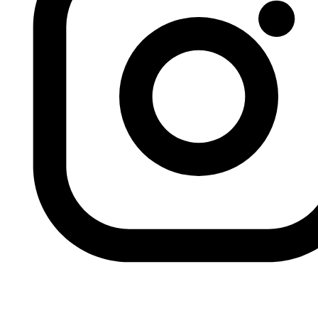
numerosos festivales y exposiciones. Es docente en el
departamento de Arquitectura y Diseño de la Universidad
Americana de Beirut, donde fundó la sección de medios y
animación digital. Imparte cursos de diseño gráfico, stop
motion, animación y diseño de medios interactivos.
Issam Smiri (Túnez) es uno de los máximos
representantes de la escena tunecina del cómic,
especialmente fértil comparada con el resto del mundo
árabe en general y el Magreb en particular. Trabaja como
freelance y es colaborador habitual de la revista Lab619,
publicación de referencia en el país con dos números
anuales desde 2013. Esta revista da cabida a todo tipo
de estilos artísticos e historias, tanto en francés como
en árabe.
http://issamsmiri.daportfolio.com
Anterior
La caída de Granada y la alimentación del