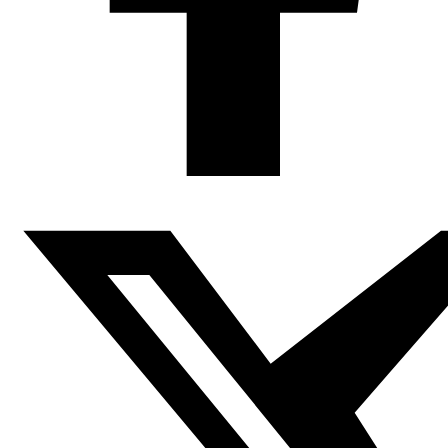
CASA ÁRABE, 14 de enero de 2016, 19:00 horas
c/ Alcalá, 62, Madrid
(En inglés, con interpretación simultánea al español)
Como complemento a la exposición “Cálamos y viñetas:
cómic árabe en movimiento” dos ilustradores charlarán