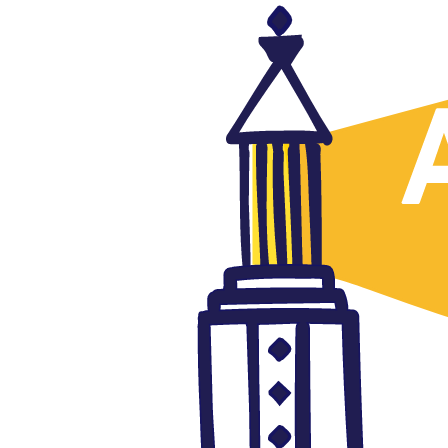
Cine árabe
La feminista y alternativa
banda sonora de la serie
jordana “Escuela para señoritas
Al Rawabi”
septiembre 24, 2021
Autor: AlFanar