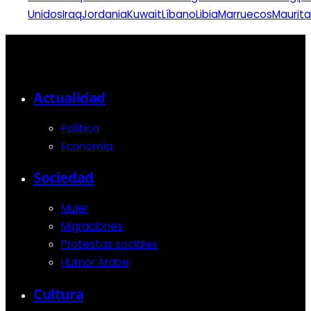
Unidos
Iraq
Jordania
Kuwait
Líbano
Libia
Marruecos
Maurita
Actualidad
Política
Economía
Sociedad
Mujer
Migraciones
Protestas sociales
Humor Árabe
Cultura