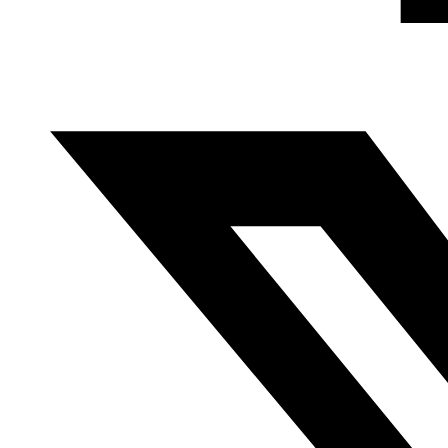
Queen G – “Yetmeylah” (el que busca ligar)
Queen G es una jóven cantante de hip-hop y rap kuwaití
icono de este género en Kuwait y el mundo árabe, siendo
poco a poco cada vez más conocida a nivel
internacional. Comenzó su carrera artística lanzando
videos en Instagram y destaca de sus letras el contenido
reivindicativo y feminista.
Haya Zaatry – “Manakir” (esmalte de uñas)
“Cualquier chica puede sentirse identificada con la letra
de esta canción. Hay una frase que dice: ‘Niña, tu historia
es peligrosa, guarda bien tu secreto y no dejes que nadie
nos escuche’. Esta frase puede significar tantas cosas,
estoy muy segura de que en la vida de cualquier chica
esta frase tiene un significado” describe Tima Shomali
justificando por qué esta canción merece estar en la