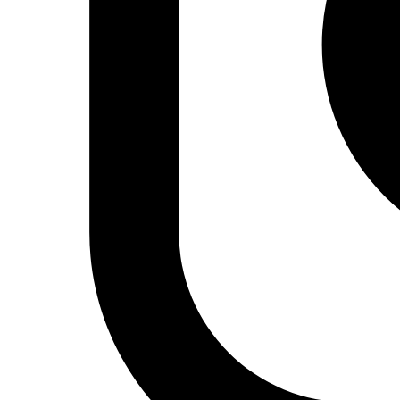
hachís, sí incita a una rebelión contra las costumbres
anticuadas practicadas contra las mujeres.
Anterior
Golpe de Estado en Sudán
Siguiente
Tima
Shomali, la directora jordana estrella del momento