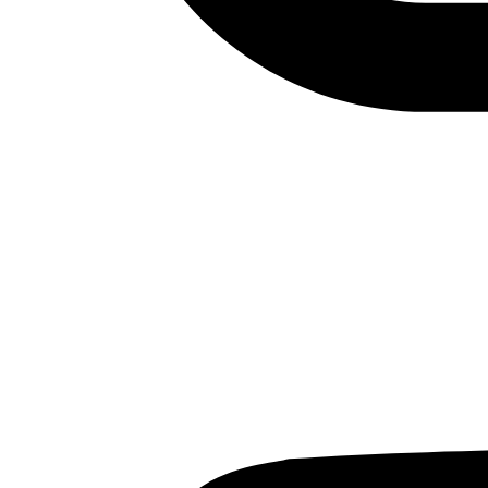
Fundación Al Fanar acerca la realidad social, política y
cultural del mundo árabe a través de publicaciones,
proyectos, análisis y actividades.