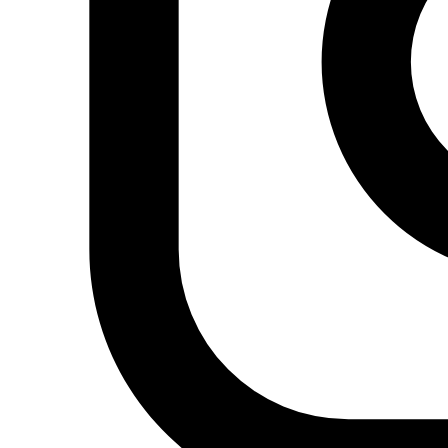
Estado
Mada Masr, 24/07/2018 Rana Mamduh El
Parlamento egipcio ha aprobado por una mayoría
de dos tercios hoy domingo la decisión del
presidente Abdelfattah al Sisi de prorrogar el
estado de excepción en todo el país durante otros
tres meses desde la una de la mañana del 14 de
julio hasta el próximo&hellip;
junio 26, 2018
Leer