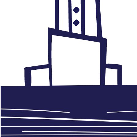
Los atentados en Sri Lanka por
Emad Hayyach, Al Arabi,
22.04.2019
abril 22, 2019
Leer