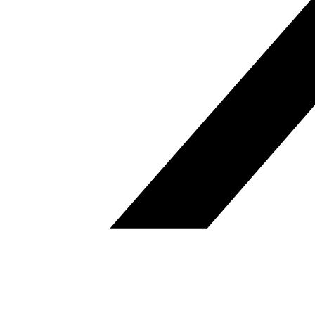
Daesh atenta en Al Suwaida
(Siria), Ali Hamra, 26.07.2018, Al
Arabi al Yadid
julio 26, 2018
Leer