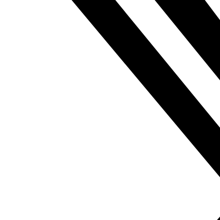
Atentado en Nueva Zelanda
contra dos mezquitas, Doaa
Eladl, Al Masri al Yaum,
19.03.2019
marzo 19, 2019
Leer