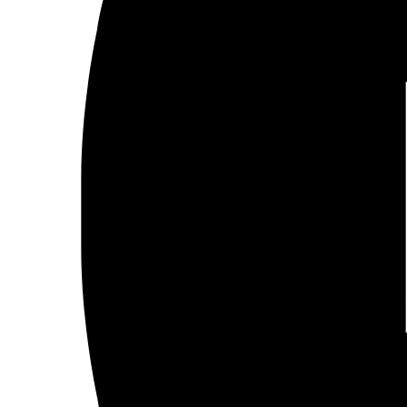
uso de bombas racimo en el
Sinaí?
Mada Masr, 18/02/2018 Abdelgani Sayyed El 9 de
febrero de 2018, el portavoz del ejército egipcio
publicaba en Twitter un vídeo promocional de la
operación militar Sinaí 2018 en el que aparecían
aviones de combate que portaban bombas racimo.
Horas después una “página social no oficial”, según
su propia descripción, llamada «Portal
egipcio&hellip;
febrero 19, 2018
Leer