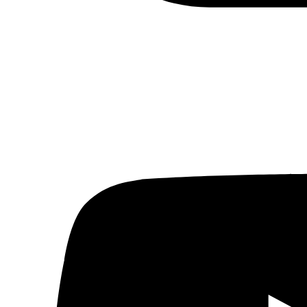
Política
Economía
Sociedad
Mujer
Migraciones
Protestas sociales
Humor Árabe
Cultura
Cine árabe
Literatura árabe
Cómic árabe
Arte urbano
Artes gráficas
Música