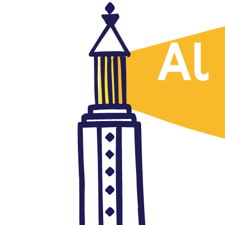
Prensa árabe
Sié (Túnez), 24.03.15
marzo 24, 2015
Autor: AlFanar