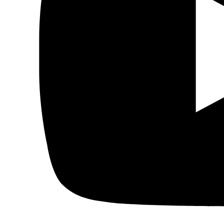
Patrimonio
Prensa árabe
Artículos traducidos
Viñetas
Libertad de expresión
Actualidad de medios árabes
Países
Arabia Saudí
Argelia
Baréin
Catar
Egipto
Emiratos Árabes Unidos
Ver todos