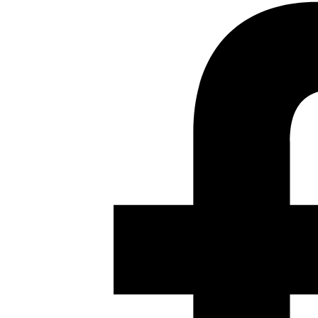
Houssien el Ouriachi
Siguiente
Daesh se extiende por
África, Amyad Rasmi, Al Sharq al Awsat, 10.12.2020