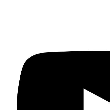
Actualidad
Política
Economía
Sociedad
Mujer
Migraciones
Protestas sociales
Humor Árabe
Cultura
Cine árabe
Literatura árabe