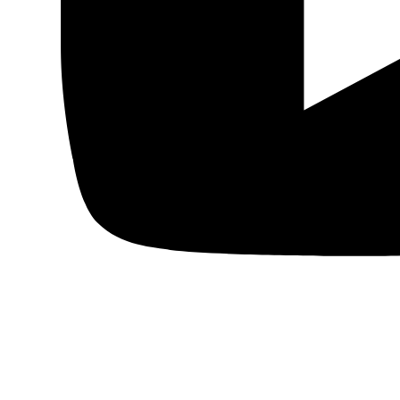
Cómic árabe
Arte urbano
Artes gráficas
Música
Patrimonio
Prensa árabe
Artículos traducidos
Viñetas
Libertad de expresión
Actualidad de medios árabes
Países
Arabia Saudí
Argelia
Baréin