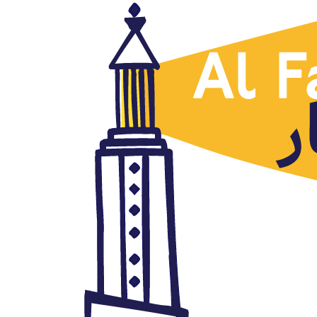
Países
El nuevo gobierno libanés se
pone manos a la obra, George
Abu Mahia, Al Mudun,
09.12.2020
diciembre 9, 2020
Autor: AlFanar