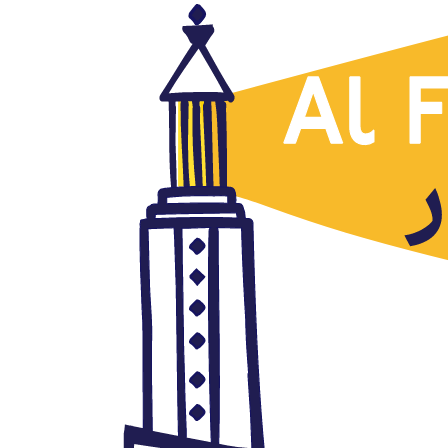
Iraq
Daesh se extiende por África,
Amyad Rasmi, Al Sharq al
Awsat, 10.12.2020
diciembre 10, 2020
Autor: AlFanar