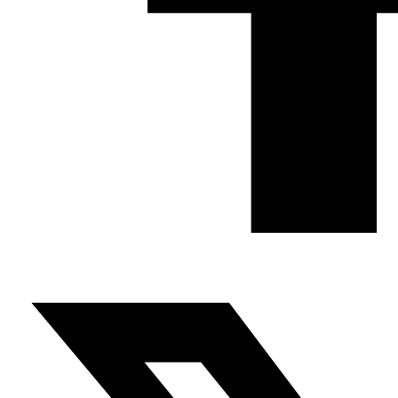
Fundación Al Fanar acerca la realidad social, política y
cultural del mundo árabe a través de publicaciones,
proyectos, análisis y actividades.