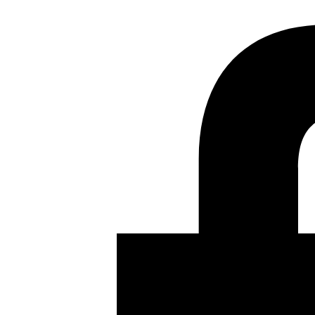
Anterior
El nuevo gobierno libanés se pone manos a la
obra, George Abu Mahia, Al Mudun, 09.12.2020
Siguiente
Ya están disponibles los webinars de las I Jornadas
Libres de Rumores #JornadasRAMA