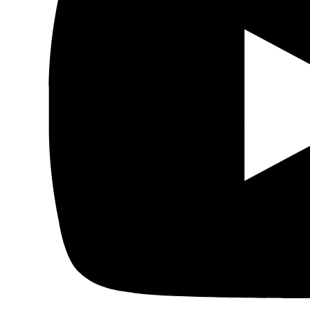
Cine árabe
Literatura árabe
Cómic árabe
Arte urbano
Artes gráficas
Música
Patrimonio
Prensa árabe
Artículos traducidos
Viñetas
Libertad de expresión
Actualidad de medios árabes
Países
Arabia Saudí