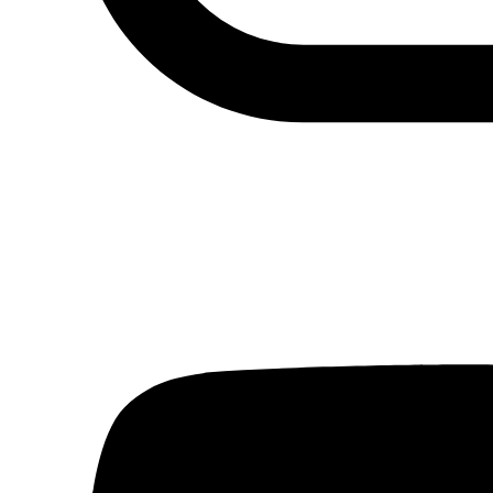
Actualidad
Política
Economía
Sociedad
Mujer
Migraciones
Protestas sociales
Humor Árabe
Cultura