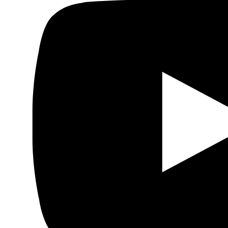
cuenta bancaria de la asociación en octubre de 2016,
arguyendo que no tenían derecho a cultivar las tierras. Se
antepuso la principal
promesa
electoral del presidente
Beji Caid Essebsi, restituir el “prestigio del estado”, al
desarrollo descentralizado y autosostenible.
Hay una larga tradición de autoridades tunecinas que
satisfacen a las demandas políticas de los fondos
internacionales a través de reformas legislativas sin
cambiar nada en sus actuaciones. Viendo cómo les ha
ido a las iniciativas de descentralización hasta ahora, no
debemos descartar que las estos comicios, y los
alcaldes nuevos que salgan de ellos, acaben siendo otro
simulacro.