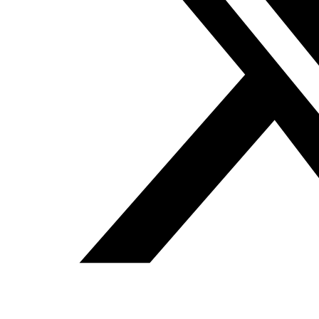
ser un primer paso hacia la reforma más importante en
Túnez desde la independencia: la descentralización. La
idea es que si se da a las comunidades la oportunidad
de decidir por sí mismas, tendrán mayores posibilidades
de desarrollarse y crear riqueza.
Los que toman las decisiones suelen ser de la costa y
viven allí; ni conocen ni quieren conocer los problemas del
interior, un hecho que afecta a las regiones menos
desarrolladas. Sin embargo, unas elecciones municipales
no pueden deshacer cientos de años de desarrollo
desigual si no están acompañadas por una voluntad
política por el cambio en la forma en la que el Estado
tunecino se construye política, económica y
culturalmente; una voluntad obviamente ausente en la
respuesta de las autoridades a los movimientos sociales