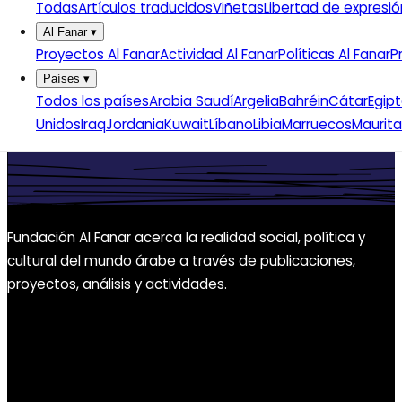
Todas
Artículos traducidos
Viñetas
Libertad de expresió
Al Fanar
▾
Proyectos Al Fanar
Actividad Al Fanar
Políticas Al Fanar
P
Países
▾
Todos los países
Arabia Saudí
Argelia
Bahréin
Cátar
Egip
Unidos
Iraq
Jordania
Kuwait
Líbano
Libia
Marruecos
Maurita
Fundación Al Fanar acerca la realidad social, política y
cultural del mundo árabe a través de publicaciones,
proyectos, análisis y actividades.