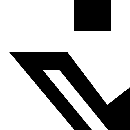
La esperanza de que los nuevos ayuntamientos
introduzcan una nueva forma de gobernar choca con
la intolerancia del Estado a las iniciativas locales
independientes
Malek Lajal, periodista en
Nawaat
e investigador en
Ciencias Políticas
Sada
, 10/5/2018
Túnez acaba de vivir las primeras elecciones municipales
desde el derrocamiento de Ben Ali. Sin embargo, la
indiferencia de la población es palpable, con una tasa de
participación de tan solo
35,6%
. Estas elecciones debían