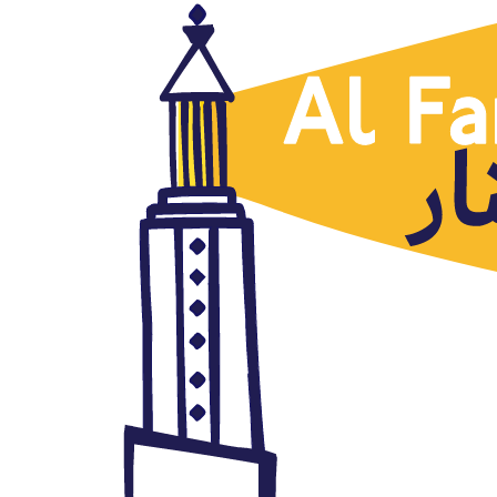
Noticias destacadas
Túnez: descentralización
nominal
julio 27, 2018
Autor: AlFanar