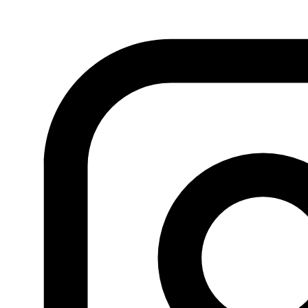
que buscan una redistribución de la riqueza más justa.
Kamur y Yemna son ejemplos muy claros de esta falta
de voluntad por el cambio. Entre abril y junio de 2017, hubo
protestas en la región de Tataouine. Los trabajadores de
las instalaciones de petróleo y gas natural en Kamur, en
el sur del país, pararon la producción, exigiendo que un
quinto de los beneficios se dedicaran exclusivamente al
desarrollo de Tataouine, que tiene el índice de
desempleo más alto del país. Los políticos y analistas
interpretaron estas demandas como una amenaza a la
unidad nacional, a pesar de que la Constitución exija al
gobierno que lleve a cabo políticas de “discriminación
positiva” para conseguir un desarrollo más justo. Su
opinión se entiende mejor si recordamos que durante
más de sesenta años, el
discurso oficial
defendía que los