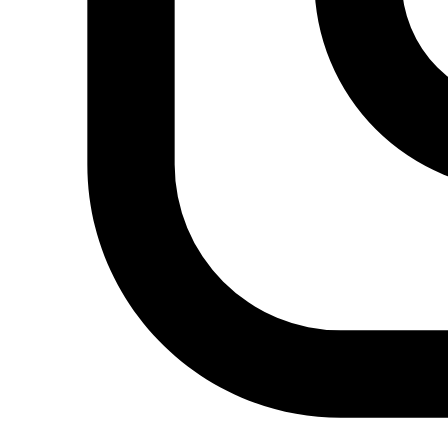
Protestas sociales
Humor Árabe
Cultura
Cine árabe
Literatura árabe
Cómic árabe
Arte urbano
Artes gráficas
Música
Patrimonio
Prensa árabe
Artículos traducidos
Viñetas
Libertad de expresión