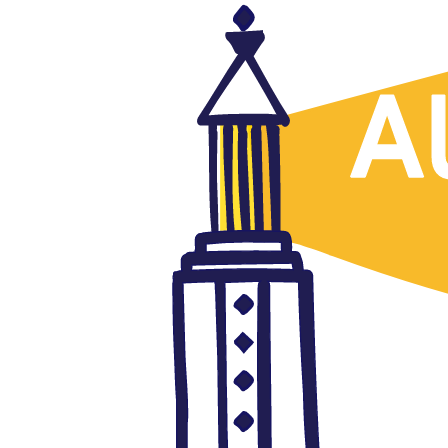
Viñetas
Trump arremete contra el
Tribunal de La Haya, Hani
Madhar, Al Hayat, 11.09.2018
septiembre 11, 2018
Autor: AlFanar