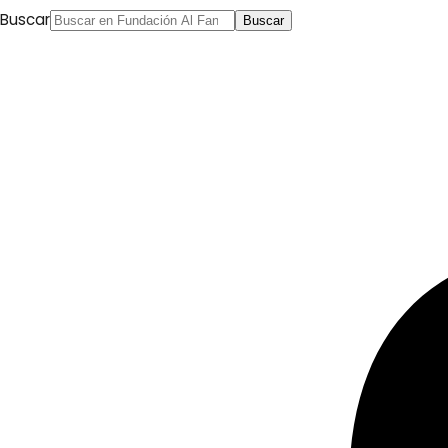
Buscar
Buscar
Anterior
Intercambio de árabe–español: Inicio de otoño
Siguiente
Aniversario del 11-S, Amyad Rasmi, Al Sharq al
Awsat, 11.09.2018