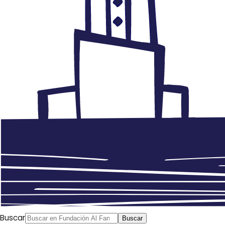
Buscar
Buscar