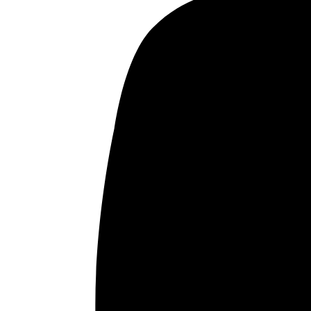
, a las 18.30 h, y en él participarán el filósofo y
escritor Santiago Alba Rico, la presidenta de&hellip;
diciembre 7, 2016
Leer
Varios actos de presentación de