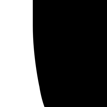
la obra «La cárcel del feminismo.
Hacia un pensamiento islámico
decolonial» de Sirin Adlbi Sibai
Lunes 28 de noviembre en la librería Traficantes de
Sueños a las 19'00 en Madrid . Miércoles 30 de
noviembre en la Fundación Euro-árabe de Granada
a las 18'00. Jueves 1 de diciembre en la Universidad
Complutense de Madrid a las 10'30 Sirin Adlbi Sibai
(Granada, 1982) es doctora en Estudios
Internacionales Mediterráneos&hellip;
noviembre 24, 2016
Leer