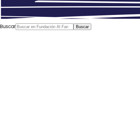
Buscar
Buscar
Musulmanes del mundo,
fotografías de Alfredo Cáliz
Pinchar encima de una imagen para ver la galería
Beirut, Líbano, 2006. Joven en un internet café.
@Alfredo Cáliz Playa de Tiro, al sur de Líbano, 2006.