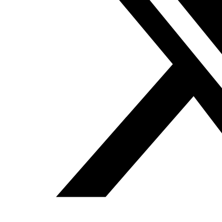
Pueden consultar más de 170.000 artículos de prensa
árabe en español en el
Fondo documental Al Fanar
Anterior
EDITORIAL. Trump activa la parte libia del
“pacto del siglo”
Siguiente
Omar al Bashir se recicla,
Emad Hayyach, Al Arabi al Yadid, 26.04.2019