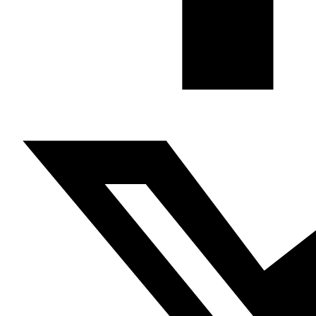
Miles de sudaneses se concentraron ayer ante la sede
de la cúpula del Ejército en respuesta a la convocatoria
de una nueva manifestación multitudinaria hecha por la
Coalición de la Libertad y el Cambio para presionar más a
la junta militar y obligarla a que, respondiendo a su
demanda, entreguen al poder a un organismo civil
formado por un consejo civil soberano, un consejo de
ministros y un consejo legislativo.
Viñeta
de Emad Hayyach para Al Arabi al Yadid
Si necesita una traducción íntegra de este artículo,
puede solicitarla en el siguiente correo electrónico:
contacto@fundacionalfanar.org