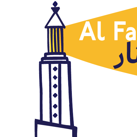
Noticias destacadas
Sudán: la tregua del Ejército y
la oposición a prueba
abril 26, 2019
Autor: AlFanar